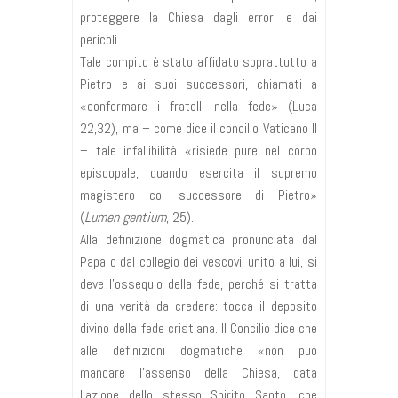
proteggere la Chiesa dagli errori e dai
pericoli.
Tale compito è stato affidato soprattutto a
Pietro e ai suoi successori, chiamati a
«confermare i fratelli nella fede» (Luca
22,32), ma – come dice il concilio Vaticano II
– tale infallibilità «risiede pure nel corpo
episcopale, quando esercita il supremo
magistero col successore di Pietro»
(
Lumen gentium
, 25).
Alla definizione dogmatica pronunciata dal
Papa o dal collegio dei vescovi, unito a lui, si
deve l’ossequio della fede, perché si tratta
di una verità da credere: tocca il deposito
divino della fede cristiana. Il Concilio dice che
alle definizioni dogmatiche «non può
mancare l’assenso della Chiesa, data
l’azione dello stesso Spirito Santo, che