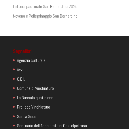
Lettera pastorale San Bernardino 2025
Novena e Pellegrinaggio San Bernardino
Segnalibri
Agenzia culturale
Avvenire
C.E.I.
Comune di Vinchiaturo
La Bussola quotidiana
Pro-loco Vinchiaturo
Santa Sede
Santuario dell'Addolorata di Castelpetroso