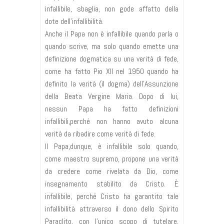
infallibile, sbaglia, non gode affatto della
dote dell’infallibilità.
Anche il Papa non è infallibile quando parla o
quando scrive, ma solo quando emette una
definizione dogmatica su una verità di fede,
come ha fatto Pio XII nel 1950 quando ha
definito la verità (il dogma) dell’Assunzione
della Beata Vergine Maria. Dopo di lui,
nessun Papa ha fatto definizioni
infallibili,perché non hanno avuto alcuna
verità da ribadire come verità di fede.
Il Papa,dunque, è infallibile solo quando,
come maestro supremo, propone una verità
da credere come rivelata da Dio, come
insegnamento stabilito da Cristo. È
infallibile, perché Cristo ha garantito tale
infallibilità attraverso il dono dello Spirito
Paraclito, con l’unico scopo di tutelare,