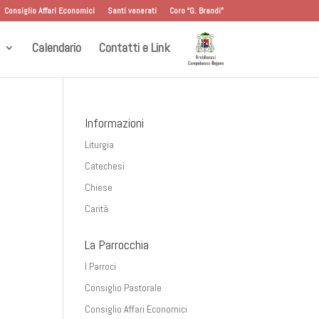
Consiglio Affari Economici
Santi venerati
Coro “G. Brandi”
Calendario
Contatti e Link
Informazioni
Liturgia
Catechesi
Chiese
Carità
La Parrocchia
I Parroci
Consiglio Pastorale
Consiglio Affari Economici