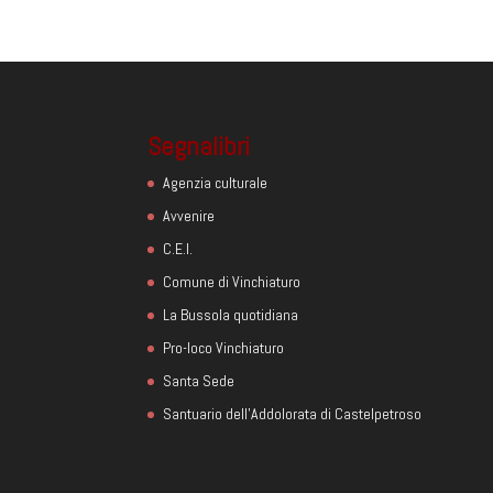
Segnalibri
Agenzia culturale
Avvenire
C.E.I.
Comune di Vinchiaturo
La Bussola quotidiana
Pro-loco Vinchiaturo
Santa Sede
Santuario dell'Addolorata di Castelpetroso