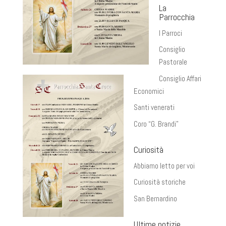
La
Parrocchia
I Parroci
Consiglio
Pastorale
Consiglio Affari
Economici
Santi venerati
Coro “G. Brandi”
Curiosità
Abbiamo letto per voi
Curiosità storiche
San Bernardino
Ultime notizie