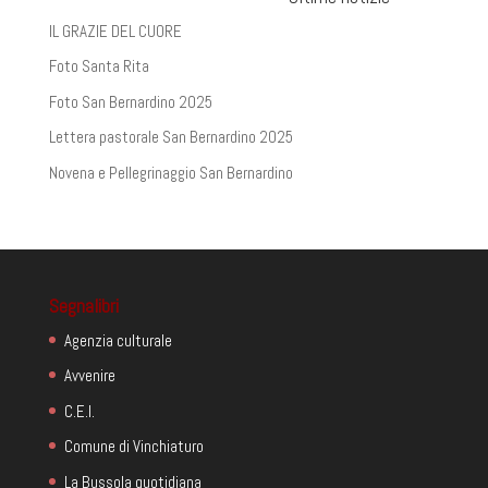
IL GRAZIE DEL CUORE
Foto Santa Rita
Foto San Bernardino 2025
Lettera pastorale San Bernardino 2025
Novena e Pellegrinaggio San Bernardino
Segnalibri
Agenzia culturale
Avvenire
C.E.I.
Comune di Vinchiaturo
La Bussola quotidiana