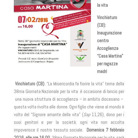
la vita
Vinchiaturo
(CB):
Inaugurazione
centro
Accoglienza
“Casa Martina”
per ragazze
madri
Vinchiaturo (CB)
. “La Misericordia fa fiorire la vita” tema della
38ma Giornata Nazionale per la vita è occasione di lancio per
una nuova struttura di accoglienza – in ambito diocesano –
questa volta rivolta alle donne. Ogni figlio che viene al mondo è
volto del “Signore amante della vita” (
Sap
11,26), dono per i
suoi genitori e per la società; ogni vita non accolta
impoverisce il nostro tessuto sociale.
Domenica 7 febbraio
2016, alle ore 16,00
, 38ma Giornata Nazionale per la vita, sarà