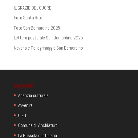
IL GRAZIE DEL CUORE
Foto Santa Rita
Foto San Bernardino 2025
Lettera pastorale San Bernardino 2025
Novena e Pellegrinaggio San Bernardino
Segnalibri
Agenzia culturale
Avvenire
C.E.I.
Comune di Vinchiaturo
La Bussola quotidiana