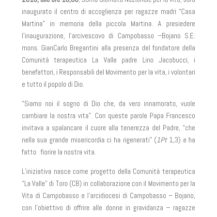
inaugurato il centro di accoglienza per ragazze madri “Casa
Martina” in memoria della piccola Martina. A presiedere
l’inaugurazione, l’arcivescovo di Campobasso –Bojano S.E.
mons. GianCarlo Bregantini alla presenza del fondatore della
Comunità terapeutica La Valle padre Lino Jacobucci, i
benefattori, i Responsabili del Movimento per la vita, i volontari
e tutto il popolo di Dio.
“Siamo noi il sogno di Dio che, da vero innamorato, vuole
cambiare la nostra vita”. Con queste parole Papa Francesco
invitava a spalancare il cuore alla tenerezza del Padre, “che
nella sua grande misericordia ci ha rigenerati” (
1Pt
1,3) e ha
fatto fiorire la nostra vita.
L’iniziativa nasce come progetto della Comunità terapeutica
“La Valle” di Toro (CB) in collaborazione con il Movimento per la
Vita di Campobasso e l’arcidiocesi di Campobasso – Bojano,
con l’obiettivo di offrire alle donne in gravidanza – ragazze