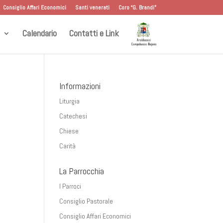
Consiglio Affari Economici
Santi venerati
Coro “G. Brandi”
Calendario
Contatti e Link
Informazioni
Liturgia
Catechesi
Chiese
Carità
La Parrocchia
I Parroci
Consiglio Pastorale
Consiglio Affari Economici