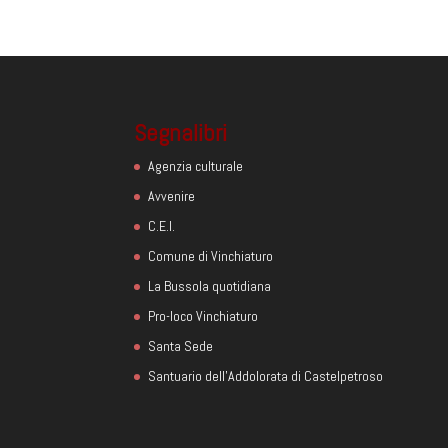
Segnalibri
Agenzia culturale
Avvenire
C.E.I.
Comune di Vinchiaturo
La Bussola quotidiana
Pro-loco Vinchiaturo
Santa Sede
Santuario dell'Addolorata di Castelpetroso