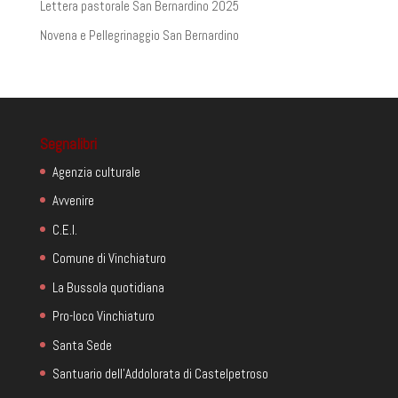
Lettera pastorale San Bernardino 2025
Novena e Pellegrinaggio San Bernardino
Segnalibri
Agenzia culturale
Avvenire
C.E.I.
Comune di Vinchiaturo
La Bussola quotidiana
Pro-loco Vinchiaturo
Santa Sede
Santuario dell'Addolorata di Castelpetroso