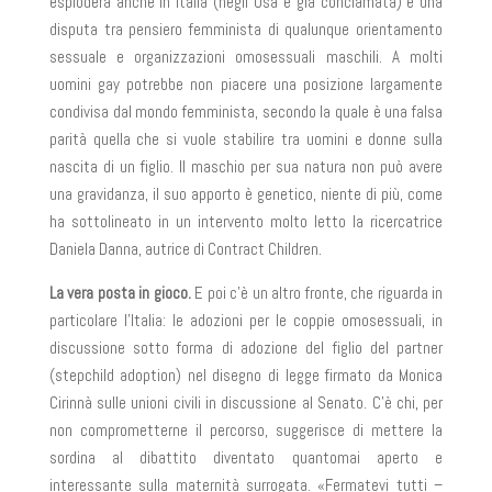
esploderà anche in Italia (negli Usa è già conclamata) è una
disputa tra pensiero femminista di qualunque orientamento
sessuale e organizzazioni omosessuali maschili. A molti
uomini gay potrebbe non piacere una posizione largamente
condivisa dal mondo femminista, secondo la quale è una falsa
parità quella che si vuole stabilire tra uomini e donne sulla
nascita di un figlio. Il maschio per sua natura non può avere
una gravidanza, il suo apporto è genetico, niente di più, come
ha sottolineato in un intervento molto letto la ricercatrice
Daniela Danna,
autrice di
Contract Children.
La vera posta in gioco.
E poi c’è un altro fronte, che riguarda in
particolare l’Italia: le adozioni per le coppie omosessuali, in
discussione sotto forma di adozione del figlio del partner
(
stepchild adoption)
nel disegno di legge firmato da
Monica
Cirinnà
sulle unioni civili in discussione al Senato. C’è chi, per
non comprometterne il percorso, suggerisce di mettere la
sordina al dibattito diventato quantomai aperto e
interessante sulla maternità surrogata. «Fermatevi tutti –