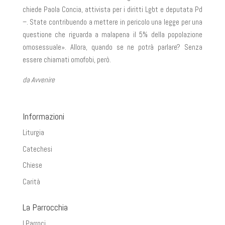
chiede
Paola Concia,
attivista per i diritti Lgbt e deputata Pd
–. State contribuendo a mettere in pericolo una legge per una
questione che riguarda a malapena il 5% della popolazione
omosessuale». Allora, quando se ne potrà parlare? Senza
essere chiamati omofobi,
però.
da Avvenire
Informazioni
Liturgia
Catechesi
Chiese
Carità
La Parrocchia
I Parroci