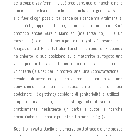
se la coppia gay femminile può procreare, quella maschile no, e
non è giusto «discriminare le coppie in base al genere». Parità
al di fuori di ogni possibilità, senza se e senza ma. Altrimenti si
è omofobi, appunto. Donne, femministe e omofobe. Sarà
omofobo anche
Aurelio Mancuso
(ma forse no, lui è un
maschio…), storico attivista per i diritti Lgbt, già presidente di
Arcigay e ora di Equality Italia? Lui che in un post su Facebook
ha chiarito la sua posizione sulla maternità surrogata una
volta per tutte: assolutamente contrario anche a quella
volontaria (la Gpa) per un motivo, anzi una «constatazione: il
desiderio di avere un figlio non si traduce in diritto », e una
convinzione: che non sia «eticamente lecito che per
soddisfare il (legittimo) desiderio di genitorialità si utilizzi il
corpo di una donna, e si sostenga che il suo ruolo è
praticamente inesistente (in barba a tutte le ricerche
scientifiche sul rapporto prenatale
tra madre e figli)».
Scontro in vista.
Quello che emerge sottotraccia e che presto