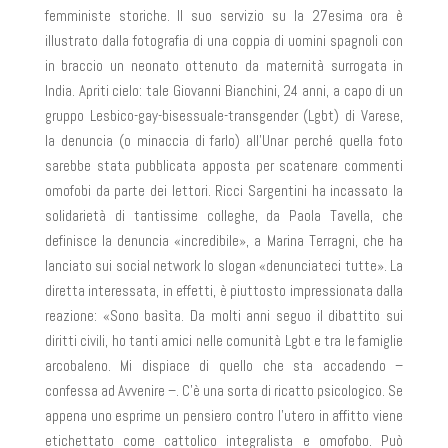
femministe storiche. Il suo servizio su
la 27esima ora
è
illustrato dalla fotografia di una coppia di uomini spagnoli con
in braccio un neonato ottenuto da maternità surrogata in
India. Apriti cielo: tale
Giovanni Bianchini,
24 anni, a capo di un
gruppo Lesbico-gay-bisessuale-transgender (Lgbt) di Varese,
la denuncia (o minaccia di farlo) all’Unar perché quella foto
sarebbe stata pubblicata apposta per scatenare commenti
omofobi da parte dei lettori. Ricci Sargentini ha incassato la
solidarietà di tantissime colleghe, da
Paola Tavella,
che
definisce la denuncia «incredibile», a
Marina Terragni,
che ha
lanciato sui social network lo slogan «denunciateci tutte». La
diretta interessata, in effetti, è piuttosto impressionata dalla
reazione: «Sono basìta. Da molti anni seguo il dibattito sui
diritti civili, ho tanti amici nelle comunità Lgbt e tra le famiglie
arcobaleno. Mi dispiace di quello che sta accadendo –
confessa ad
Avvenire
–. C’è una sorta di ricatto psicologico. Se
appena uno esprime un pensiero contro l’utero in affitto viene
etichettato come cattolico integralista e omofobo. Può