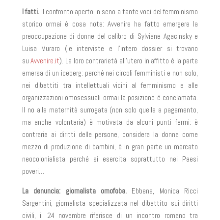
I fatti.
Il confronto aperto in seno a tante voci del femminismo
storico ormai è cosa nota:
Avvenire
ha fatto emergere la
preoccupazione di donne del calibro di
Sylviane Agacinsky
e
Luisa Muraro
(le interviste e l’intero dossier si trovano
su
Avvenire.it
).
La loro contrarietà all’utero in affitto è la parte
emersa di un iceberg: perché nei circoli femministi e non solo,
nei dibattiti tra intellettuali vicini al femminismo e alle
organizzazioni omosessuali ormai la posizione è conclamata.
Il no alla maternità surrogata (non solo quella a pagamento,
ma anche volontaria) è motivata da alcuni punti fermi: è
contraria ai diritti delle persone, considera la donna come
mezzo di produzione di bambini, è in gran parte un mercato
neocolonialista perché si esercita soprattutto nei Paesi
poveri…
La denuncia: giornalista omofoba.
Ebbene,
Monica Ricci
Sargentini,
giornalista specializzata nel dibattito sui diritti
civili, il 24 novembre riferisce di un incontro romano tra