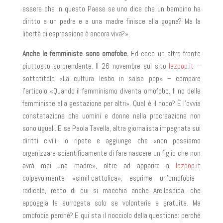
essere che in questo Paese se uno dice che un bambino ha
diritto a un padre e a una madre finisce alla gogna? Ma la
libertà di espressione è ancora viva?».
Anche le femministe sono omofobe.
Ed ecco un altro fronte
piuttosto sorprendente. Il 26 novembre sul sito
lezpop.it
–
sottotitolo «La cultura lesbo in salsa pop» – compare
l’articolo «Quando il femminismo diventa omofobo. Il no delle
femministe alla gestazione per altri». Qual è il nodo? È l’ovvia
constatazione che uomini e donne nella procreazione non
sono uguali. E se Paola Tavella, altra giornalista impegnata sui
diritti civili, lo ripete e aggiunge che «non possiamo
organizzare scientificamente di fare nascere un figlio che non
avrà mai una madre»,
oltre ad apparire a
lezpop.it
colpevolmente «simil-cattolica», esprime un’omofobia
radicale, reato di cui si macchia anche Arcilesbica, che
appoggia la surrogata solo se volontaria e gratuita. Ma
omofobia perché? E qui sta il nocciolo della questione: perché