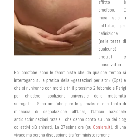
affitto è
omofobo. E
mica solo i
cattolici, per
definizione
(nelle teste di
qualcuno)
arretrati e
conservatori.
No: omofobe sono le femministe che da qualche tempo si
interrogano sulla pratica della «gestazioni per altri» (Gpa) e
che si riuniranno con molti altri il prossimo 2 febbraio a Parigi
per chiedere l’abolizione universale della maternità
surrogata… Sono omofobe pure le giornaliste, con tanto di
minaccia di segnalazione all’Unar, l’Ufficio nazionale
antidiscriminazioni razziali, che danno conto su uno dei blog
collettivi più animati,
La 27esima ora
(su
Corriere.it
),
di una
vivace ma serena discussione tra femministe
romane.