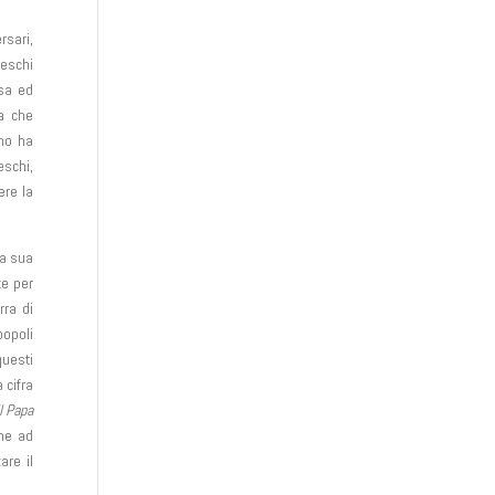
rsari,
deschi
osa ed
la che
uno ha
eschi,
ere la
la sua
te per
rra di
popoli
questi
 cifra
Il Papa
che ad
are il