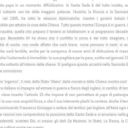
nta papa in un momento difficilissimo: la Santa Sede è del tutto isolata, 
ni soltanto con tre delle maggiori potenze, l’Austria, la Russia e la German
, nel 1905, ha rotto le relazioni diplomatiche, mentre i governi italiani 
ibile per attutire la voce della Chiesa. Tutto questo mentre l’Europa è in guerra, 
inaudita, quella che prepara il terreno ai totalitarismi e al progressivo decad
ropa. Benedetto XV ha chiaro che il conflitto in corso è del tutto sbagliato,
lità di uscita: non crede affatto che sarà breve, come pensano in tanti; si a
che sarà terribile, anche per la comparsa di nuove armi di distruzione di mas
che l’isolamento è immediato: la sua preghiera per la pace, scritta nel gennaio 1
tta soltanto all’interno delle chiese. Si prefigura quanto accadrà nella Seconda 
o e comunismo.
ingerirsi”. Il mito dello Stato “libero” dalla morale e dalla Chiesa mostra così 
rno italiano si impegna ad entrare in guerra a fianco degli inglesi, in cambio di ter
 viene inserito l’articolo 15 che impone di non permettere al papa di partecip
la sua voce acquisti forza, o che il suo intervento plachi la contesa. Anche il ten
 convincendo Francesco Giuseppe a cedere dei territori, per togliere all’Italia ogni
doti e vescovi non comprendono la posizione della Santa Sede e si arruolano nella 
ernità: scartato Dio, si creano gli idoli (la Nazione, lo Stato, La Razza, la 
eve soffrire anche per questo.