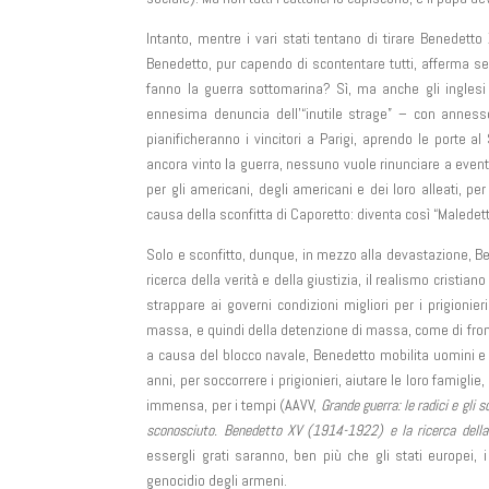
Intanto, mentre i vari stati tentano di tirare Benedetto
Benedetto, pur capendo di scontentare tutti, afferma semp
fanno la guerra sottomarina? Sì, ma anche gli inglesi
ennesima denuncia dell’“inutile strage” – con annesso
pianificheranno i vincitori a Parigi, aprendo le porte
ancora vinto la guerra, nessuno vuole rinunciare a eventua
per gli americani, degli americani e dei loro alleati, pe
causa della sconfitta di Caporetto: diventa così “Maledett
Solo e sconfitto, dunque, in mezzo alla devastazione, B
ricerca della verità e della giustizia, il realismo cristian
strappare ai governi condizioni migliori per i prigionier
massa, e quindi della detenzione di massa, come di front
a causa del blocco navale, Benedetto mobilita uomini e m
anni, per soccorrere i prigionieri, aiutare le loro famiglie
immensa, per i tempi (AAVV,
Grande guerra: le radici e gli s
sconosciuto. Benedetto XV (1914-1922) e la ricerca dell
essergli grati saranno, ben più che gli stati europei, i
genocidio degli armeni.