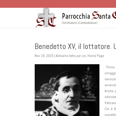
Benedetto XV, il lottatore.
Nov 18, 2015
|
Abbiamo letto per voi
,
Home Page
P
rimo 
omaggio
rievoca
avvenut
Anche p
infonda
Vatican
Chi è B
sconfitt