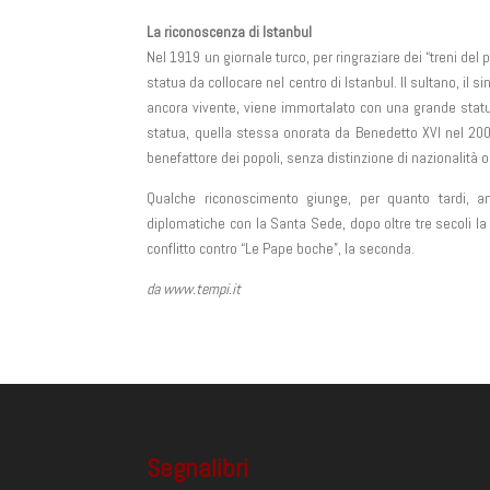
La riconoscenza di Istanbul
Nel 1919 un giornale turco, per ringraziare dei “treni del p
statua da collocare nel centro di Istanbul. Il sultano, il 
ancora vivente, viene immortalato con una grande statua
statua, quella stessa onorata da Benedetto XVI nel 2006
benefattore dei popoli, senza distinzione di nazionalità o 
Qualche riconoscimento giunge, per quanto tardi, anch
diplomatiche con la Santa Sede, dopo oltre tre secoli la 
conflitto contro “Le Pape boche”, la seconda.
da www.tempi.it
Segnalibri