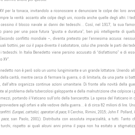
 XV per la tonaca, invitandolo a riconoscere e denunciare le colpe dei loro avve
re la verità: accanto alle colpe degli uni, ricorda anche quelle degli altri. I te
 cessino il blocco navale ai danni dei tedeschi… Così, nel 1917, la sua fam
 piano per una pace futura “giusta e duratura”, ben più intelligente di quel
 al Secondo conflitto mondiale –, diventa pretesto per l’ennesima accusa: ness
li bottini, per cui il papa diventa il sabotatore, colui che prende le parti dei ted
r i tedeschi. In Italia Benedetto viene persino accusato di “disfattismo” e di ess
o XV”.
enedetto non è però solo un uomo lungimirante e un grande lottatore. Unendo al
o della carità, mentre cerca di fermare la guerra, o di limitarla, da una parte si bat
i, dall’altra organizza continue azioni umanitarie. Di fronte alla novità della gue
e al problema della tubercolosi galoppante e della malnutrizione che colpisce i 
ezzi, portando il Vaticano sull’orlo della bancarotta. La spesa del Vaticano in 
, provvedere agli orfani e alle vedove della guerra… è di circa 82 milioni di lire. Una
confitti. Europei, cattolici, operatori di pace
, Il Cerchio, Rimini, 2015; John F. Pollard,
a pace
, san Paolo, 2001). Distribuita con assoluta imparzialità, a tutti. Tanto 
 turchi, rispetto ai quali alcuni anni prima il papa non ha esitato a stigmatizz