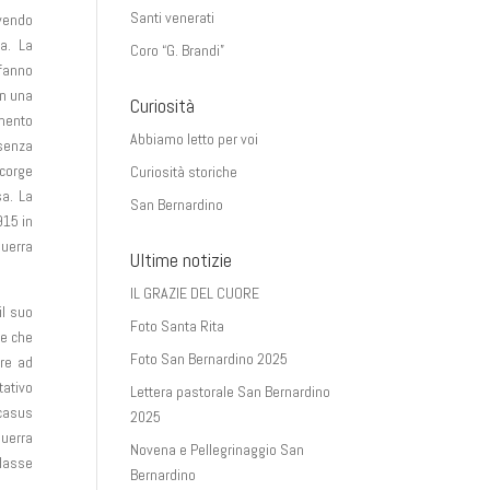
Santi venerati
avendo
ia. La
Coro “G. Brandi”
fanno
in una
Curiosità
imento
Abbiamo letto per voi
 senza
ccorge
Curiosità storiche
sa. La
San Bernardino
915 in
Guerra
Ultime notizie
IL GRAZIE DEL CUORE
il suo
Foto Santa Rita
re che
Foto San Bernardino 2025
are ad
tativo
Lettera pastorale San Bernardino
 casus
2025
guerra
Novena e Pellegrinaggio San
Classe
Bernardino