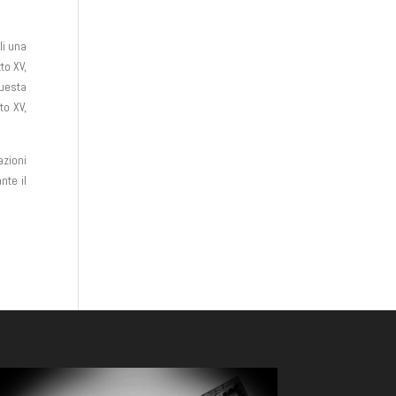
li una
to XV,
questa
to XV,
azioni
nte il