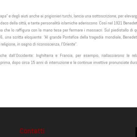
apa” e degli aiuti anche ai prigionieri turchi, lancia una sottoscrizione, per elevarg
sindaco della città, e tante personalità islamiche aderiscono. Così nel 1921 Benedet
 che lo raffigura con la mano tesa per fermare i massacri. Sul piedistallo di 
, una scritta eloquente: “Al grande Pontefice della tragedia mondiale, Benedet
religione, in segno di riconoscenza, l’Oriente”.
e dall’Occidente: Inghilterra e Francia, per esempio, riallacciarono le rel
prima, dopo circa 15 anni di interruzione e le continue invettive pronunciate dura
Contatti