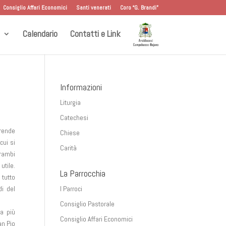
Consiglio Affari Economici
Santi venerati
Coro “G. Brandi”
Calendario
Contatti e Link
Informazioni
Liturgia
Catechesi
rende
Chiese
cui si
Carità
trambi
utile.
La Parrocchia
 tutto
di del
I Parroci
Consiglio Pastorale
pa più
Consiglio Affari Economici
an Pio