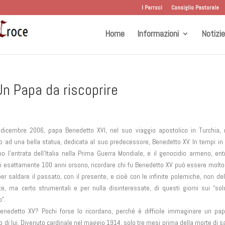
I Parroci
Consiglio Pastorale
Home
Informazioni
Notizie
 Un Papa da riscoprire
dicembre 2006, papa Benedetto XVI, nel suo viaggio apostolico in Turchia, 
 ad una bella statua, dedicata al suo predecessore, Benedetto XV. In tempi in 
no l’entrata dell’Italia nella Prima Guerra Mondiale, e il genocidio armeno, en
i esattamente 100 anni orsono, ricordare chi fu Benedetto XV può essere molto 
er saldare il passato, con il presente, e cioè con le infinite polemiche, non del
te, ma certo strumentali e per nulla disinteressate, di questi giorni sui “sol
o”.
enedetto XV? Pochi forse lo ricordano, perché è difficile immaginare un pa
o di lui. Divenuto cardinale nel maggio 1914, solo tre mesi prima della morte di s