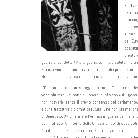
X, dive
relazio
Francia
l’imposs
guerra 
dell’Eu
possibi
presto 
guerra di Bendetto XV alla guerra comincia subito, ma an
Francia viene sequestrata, mentre in Italia può essere le
Mondiale con la censura delle encicliche contro nazism
L’Europa si sta autodistruggendo, ma la Chiesa non deve “
volto più vero. Nel patto di Londra, quello con cui il gove
non riceverà, senza il previo consenso del parlamento,
alcuna trattativa diplomatica futura. Che non sia mai che 
di Benedetto XV di fermare l’entrata in guerra dell’Italia,
belli, fallisce. All’interno della Chiesa un po’ di sacer
“santa” dei nazionalismi atei. È un paradosso della mod
sociale). Ma non tutti i cattolici lo capiscono, e il papa d