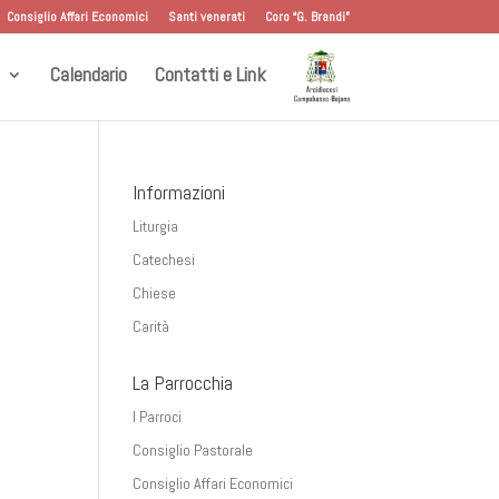
Consiglio Affari Economici
Santi venerati
Coro “G. Brandi”
Calendario
Contatti e Link
Informazioni
Liturgia
Catechesi
Chiese
Carità
La Parrocchia
I Parroci
Consiglio Pastorale
Consiglio Affari Economici