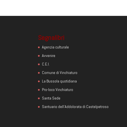
Segnalibri
Agenzia culturale
Avvenire
C.E.I.
Comune di Vinchiaturo
La Bussola quotidiana
Pro-loco Vinchiaturo
Santa Sede
Santuario dell'Addolorata di Castelpetroso