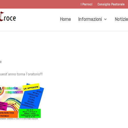
I Parroci
Consiglio Pastorale
Home
Informazioni
Notizie
le
est’anno torna l’oratorio!!!