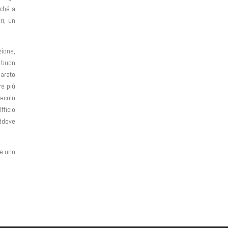
rché a
ri, un
zione,
i buon
parato
re più
ecolo
fficio
addove
he uno