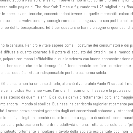
febbraio 2009 a New York, è salito in breve tempo al top come uno dei migliori 
esso sulle pagine di The New York Times e figurando tra i 25 migliori blog fina
le speculazioni teoriche, concentrandosi invece su quelle mercantili; coloro 
e sicure nella web-economy, consigli immediati per sguazzare con profitto nel ter
mpireo del turbocapitalismo. Ed è per questo che hanno bisogno di quei dati, di 
iano la censura. Per loro è vitale sapere come il costume dei consumatori e dei p
za è diffusa e quanto concreto è il potere di acquisto dei cittadini; se al mondo
a, palpare con mano l’affidabilità di quella scienza con buona approssimazione 
no benissimo che se la demografia è fondamentale per fare correttamente s
olitica, essa è anzitutto indispensabile per fare economia solida.
1968, e ancora non ha smesso di farlo, allorché il venerabile Paolo VI scioccò il m
e dell’enciclica Humanae vitae: l’amore, il matrimonio, il sesso e la procreazio
se stesso da duemila anni. E dal quale deriva direttamente il corollario maggior
to ancora il mondo si sbellica, Business Insider ricorda ragionieristicamente per
é il sesso senza pensieri garantito dagli anticoncezionali abbassa gli standard 
lo dei figli illegittimi; perché riduce le donne a oggetto di soddisfazione masch
politiche poliziesche in tema di riproduttività umana. Tutta colpa solo della “pil
tribuito fortemente a ribaltare il tavolo della società occidentale oggi non l