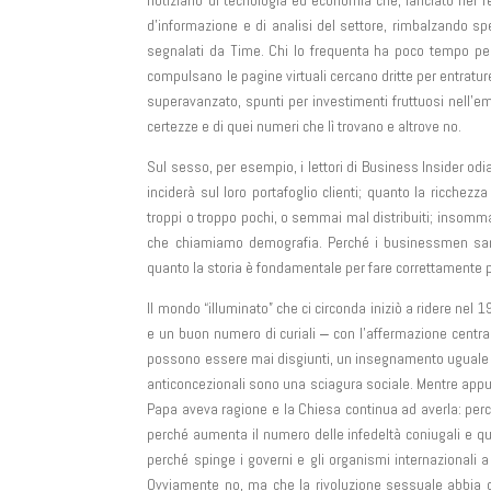
notiziario di tecnologia ed economia che, lanciato nel 
d’informazione e di analisi del settore, rimbalzando sp
segnalati da Time. Chi lo frequenta ha poco tempo per 
compulsano le pagine virtuali cercano dritte per entratur
superavanzato, spunti per investimenti fruttuosi nell’e
certezze e di quei numeri che lì trovano e altrove no.
Sul sesso, per esempio, i lettori di Business Insider od
inciderà sul loro portafoglio clienti; quanto la ricchez
troppi o troppo pochi, o semmai mal distribuiti; insomm
che chiamiamo demografia. Perché i businessmen san
quanto la storia è fondamentale per fare correttamente p
Il mondo “illuminato” che ci circonda iniziò a ridere nel 
e un buon numero di curiali ‒ con l’affermazione central
possono essere mai disgiunti, un insegnamento uguale a 
anticoncezionali sono una sciagura sociale. Mentre appun
Papa aveva ragione e la Chiesa continua ad averla: perch
perché aumenta il numero delle infedeltà coniugali e quel
perché spinge i governi e gli organismi internazionali a 
Ovviamente no, ma che la rivoluzione sessuale abbia con