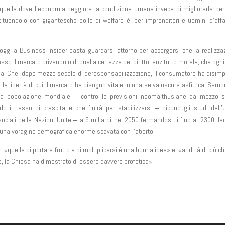
 quella dove l’economia peggiora la condizione umana invece di migliorarla pe
tuendolo con gigantesche bolle di welfare è, per imprenditori e uomini d’affa
ggi a Business Insider basta guardarsi attorno per accorgersi che la realizza
esso il mercato privandolo di quella certezza del diritto, anzitutto morale, che ogn
ida. Che, dopo mezzo secolo di deresponsabilizzazione, il consumatore ha disim
la libertà di cui il mercato ha bisogno vitale in una selva oscura asfittica. Semp
he la popolazione mondiale ‒ contro le previsioni neomalthusiane da mezzo s
 il tasso di crescita e che finirà per stabilizzarsi ‒ dicono gli studi dell’U
ociali delle Nazioni Unite ‒ a 9 miliardi nel 2050 fermandosi lì fino al 2300, l
tto una voragine demografica enorme scavata con l’aborto.
«quella di portare frutto e di moltiplicarsi è una buona idea» e, «al di là di ciò c
te, la Chiesa ha dimostrato di essere davvero profetica».