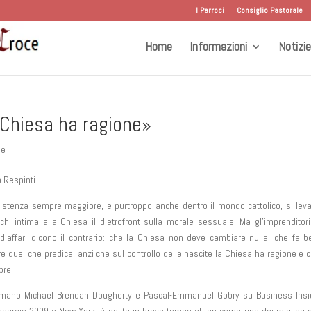
I Parroci
Consiglio Pastorale
Home
Informazioni
Notizie
a Chiesa ha ragione»
ge
o Respinti
istenza sempre maggiore, e purtroppo anche dentro il mondo cattolico, si lev
 chi intima alla Chiesa il dietrofront sulla morale sessuale. Ma gl’imprenditori
d’affari dicono il contrario: che la Chiesa non deve cambiare nulla, che fa 
re quel che predica, anzi che sul controllo delle nascite la Chiesa ha ragione e c
pre.
ermano Michael Brendan Dougherty e Pascal-Emmanuel Gobry su Business Insid