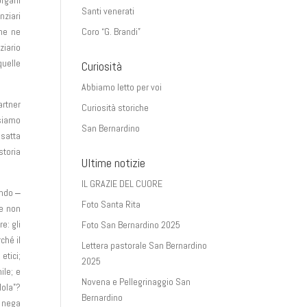
organi
Santi venerati
nziari
che ne
Coro “G. Brandi”
ziario
quelle
Curiosità
Abbiamo letto per voi
artner
Curiosità storiche
 siamo
San Bernardino
esatta
toria
Ultime notizie
IL GRAZIE DEL CUORE
ondo ‒
Foto Santa Rita
ne non
e: gli
Foto San Bernardino 2025
ché il
Lettera pastorale San Bernardino
etici;
2025
ile; e
Novena e Pellegrinaggio San
lola”?
Bernardino
o nega