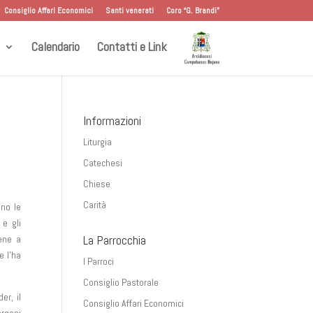
Consiglio Affari Economici
Santi venerati
Coro “G. Brandi”
Calendario
Contatti e Link
Informazioni
Liturgia
Catechesi
Chiese
Carità
ano le
 e gli
La Parrocchia
bene a
e l’ha
I Parroci
Consiglio Pastorale
er, il
Consiglio Affari Economici