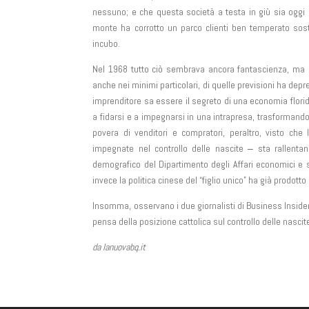
nessuno; e che questa società a testa in giù sia oggi
monte ha corrotto un parco clienti ben temperato sosti
incubo.
Nel 1968 tutto ciò sembrava ancora fantascienza, ma o
anche nei minimi particolari, di quelle previsioni ha depr
imprenditore sa essere il segreto di una economia flor
a fidarsi e a impegnarsi in una intrapresa, trasformando 
povera di venditori e compratori, peraltro, visto c
impegnate nel controllo delle nascite ‒ sta rallentando
demografico del Dipartimento degli Affari economici e s
invece la politica cinese del “figlio unico” ha già prodo
Insomma, osservano i due giornalisti di Business Insider, 
pensa della posizione cattolica sul controllo delle nasci
da lanuovabq.it