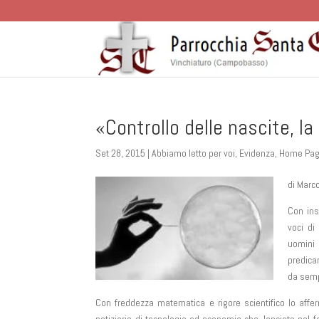
«Controllo delle nascite, l
Set 28, 2015
|
Abbiamo letto per voi
,
Evidenza
,
Home Pa
di Marc
Con ins
voci di
uomini 
predica
da sem
Con freddezza matematica e rigore scientifico lo aff