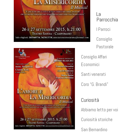
La
Parrocchia
I Parroci
Consiglio
Pastorale
Consiglio Affari
Economici
Santi venerati
Coro “G. Brandi”
Curiosità
Abbiamo letto per voi
Curiosità storiche
San Bernardino