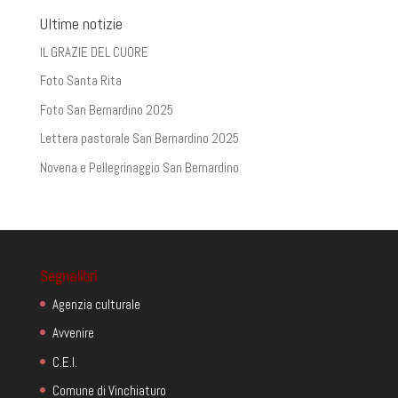
Ultime notizie
IL GRAZIE DEL CUORE
Foto Santa Rita
Foto San Bernardino 2025
Lettera pastorale San Bernardino 2025
Novena e Pellegrinaggio San Bernardino
Segnalibri
Agenzia culturale
Avvenire
C.E.I.
Comune di Vinchiaturo