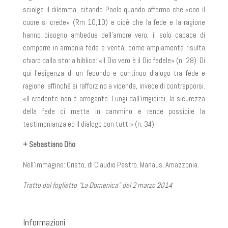
sciolga il dilemma, citando Paolo quando afferma che «con il
cuore si crede» (Rm 10,10) e cioè che la fede e la ragione
hanno bisogno ambedue dell’amore vero, il solo capace di
comporre in armonia fede e verità, come ampiamente risulta
chiaro dalla storia biblica: «il Dio vero è il Dio fedele» (n. 28). Di
qui l’esigenza di un fecondo e continuo dialogo tra fede e
ragione, affinché si rafforzino a vicenda, invece di contrapporsi.
«Il credente non è arrogante. Lungi dall’irrigidirci, la sicurezza
della fede ci mette in cammino e rende possibile la
testimonianza ed il dialogo con tutti» (n. 34).
+ Sebastiano Dho
Nell’immagine: Cristo, di Claudio Pastro. Manaus, Amazzonia.
Tratto dal foglietto “La Domenica” del 2 marzo 2014
Informazioni