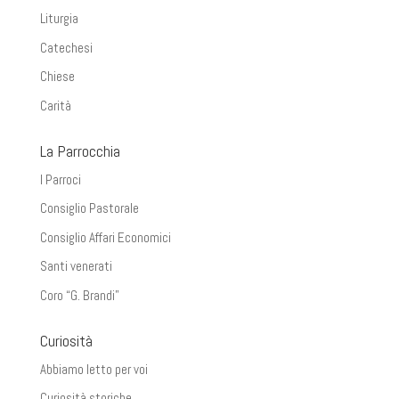
Liturgia
Catechesi
Chiese
Carità
La Parrocchia
I Parroci
Consiglio Pastorale
Consiglio Affari Economici
Santi venerati
Coro “G. Brandi”
Curiosità
Abbiamo letto per voi
Curiosità storiche