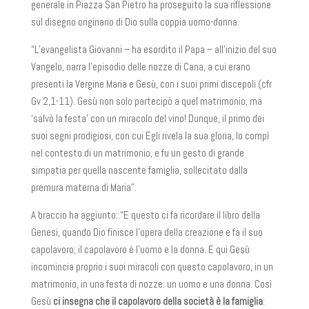
generale in Piazza San Pietro ha proseguito la sua riflessione
sul disegno originario di Dio sulla coppia uomo-donna.
“L’evangelista Giovanni – ha esordito il Papa – all’inizio del suo
Vangelo, narra l’episodio delle nozze di Cana, a cui erano
presenti la Vergine Maria e Gesù, con i suoi primi discepoli (cfr
Gv 2,1-11). Gesù non solo partecipò a quel matrimonio, ma
‘salvò la festa’ con un miracolo del vino! Dunque, il primo dei
suoi segni prodigiosi, con cui Egli rivela la sua gloria, lo compì
nel contesto di un matrimonio, e fu un gesto di grande
simpatia per quella nascente famiglia, sollecitato dalla
premura materna di Maria”.
A braccio ha aggiunto: “E questo ci fa ricordare il libro della
Genesi, quando Dio finisce l’opera della creazione e fa il suo
capolavoro; il capolavoro è l’uomo e la donna. E qui Gesù
incomincia proprio i suoi miracoli con questo capolavoro, in un
matrimonio, in una festa di nozze: un uomo e una donna. Così
Gesù
ci insegna che il capolavoro della società è la famiglia
: