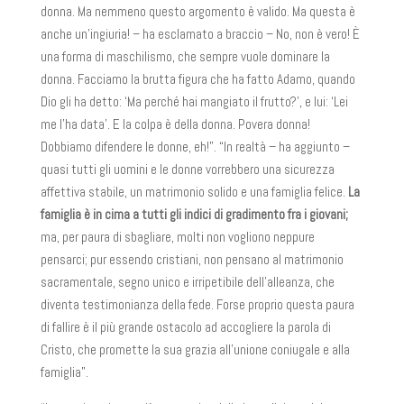
donna. Ma nemmeno questo argomento è valido. Ma questa è
anche un’ingiuria! – ha esclamato a braccio – No, non è vero! È
una forma di maschilismo, che sempre vuole dominare la
donna. Facciamo la brutta figura che ha fatto Adamo, quando
Dio gli ha detto: ‘Ma perché hai mangiato il frutto?’, e lui: ‘Lei
me l’ha data’. E la colpa è della donna. Povera donna!
Dobbiamo difendere le donne, eh!”. “In realtà – ha aggiunto –
quasi tutti gli uomini e le donne vorrebbero una sicurezza
affettiva stabile, un matrimonio solido e una famiglia felice.
La
famiglia è in cima a tutti gli indici di gradimento fra i giovani;
ma, per paura di sbagliare, molti non vogliono neppure
pensarci; pur essendo cristiani, non pensano al matrimonio
sacramentale, segno unico e irripetibile dell’alleanza, che
diventa testimonianza della fede. Forse proprio questa paura
di fallire è il più grande ostacolo ad accogliere la parola di
Cristo, che promette la sua grazia all’unione coniugale e alla
famiglia”.