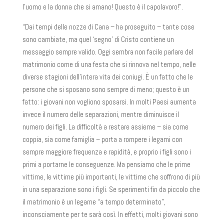
l’uomo e la donna che si amano! Questo è il capolavoro!”.
“Dai tempi delle nozze di Cana – ha proseguito – tante cose
sono cambiate, ma quel ‘segno’ di Cristo contiene un
messaggio sempre valido. Oggi sembra non facile parlare del
matrimonio come di una festa che si rinnova nel tempo, nelle
diverse stagioni dell’intera vita dei coniugi. È un fatto che le
persone che si sposano sono sempre di meno; questo è un
fatto: i giovani non vogliono sposarsi. In molti Paesi aumenta
invece il numero delle separazioni, mentre diminuisce il
numero dei figli. La difficoltà a restare assieme – sia come
coppia, sia come famiglia – porta a rompere i legami con
sempre maggiore frequenza e rapidità, e proprio i figli sono i
primi a portarne le conseguenze. Ma pensiamo che le prime
vittime, le vittime più importanti, le vittime che soffrono di più
in una separazione sono i figli. Se sperimenti fin da piccolo che
il matrimonio è un legame “a tempo determinato”,
inconsciamente per te sarà così. In effetti, molti giovani sono