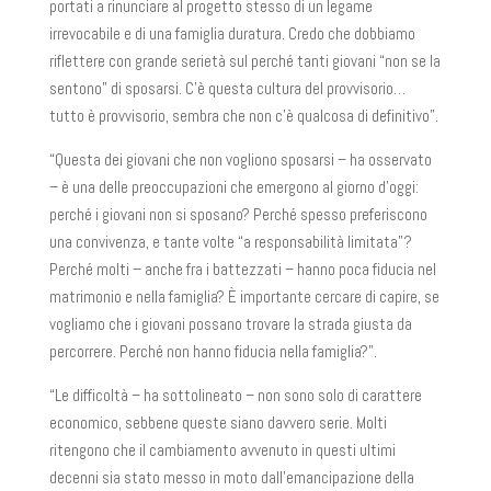
portati a rinunciare al progetto stesso di un legame
irrevocabile e di una famiglia duratura. Credo che dobbiamo
riflettere con grande serietà sul perché tanti giovani “non se la
sentono” di sposarsi. C’è questa cultura del provvisorio…
tutto è provvisorio, sembra che non c’è qualcosa di definitivo”.
“Questa dei giovani che non vogliono sposarsi – ha osservato
– è una delle preoccupazioni che emergono al giorno d’oggi:
perché i giovani non si sposano? Perché spesso preferiscono
una convivenza, e tante volte “a responsabilità limitata”?
Perché molti – anche fra i battezzati – hanno poca fiducia nel
matrimonio e nella famiglia? È importante cercare di capire, se
vogliamo che i giovani possano trovare la strada giusta da
percorrere. Perché non hanno fiducia nella famiglia?”.
“Le difficoltà – ha sottolineato – non sono solo di carattere
economico, sebbene queste siano davvero serie. Molti
ritengono che il cambiamento avvenuto in questi ultimi
decenni sia stato messo in moto dall’emancipazione della