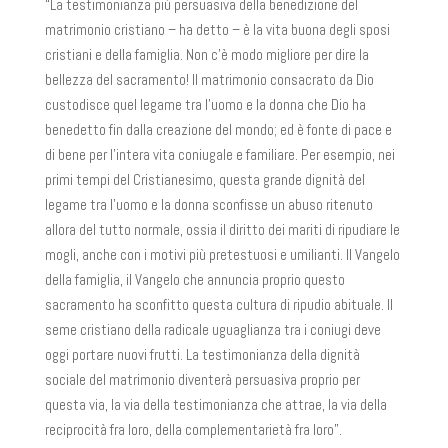
“La testimonianza più persuasiva della benedizione del
matrimonio cristiano – ha detto – è la vita buona degli sposi
cristiani e della famiglia. Non c’è modo migliore per dire la
bellezza del sacramento! Il matrimonio consacrato da Dio
custodisce quel legame tra l’uomo e la donna che Dio ha
benedetto fin dalla creazione del mondo; ed è fonte di pace e
di bene per l’intera vita coniugale e familiare. Per esempio, nei
primi tempi del Cristianesimo, questa grande dignità del
legame tra l’uomo e la donna sconfisse un abuso ritenuto
allora del tutto normale, ossia il diritto dei mariti di ripudiare le
mogli, anche con i motivi più pretestuosi e umilianti. Il Vangelo
della famiglia, il Vangelo che annuncia proprio questo
sacramento ha sconfitto questa cultura di ripudio abituale. Il
seme cristiano della radicale uguaglianza tra i coniugi deve
oggi portare nuovi frutti. La testimonianza della dignità
sociale del matrimonio diventerà persuasiva proprio per
questa via, la via della testimonianza che attrae, la via della
reciprocità fra loro, della complementarietà fra loro”.