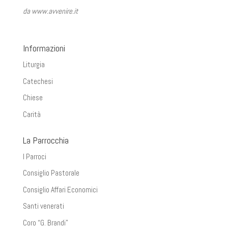
da www.avvenire.it
Informazioni
Liturgia
Catechesi
Chiese
Carità
La Parrocchia
I Parroci
Consiglio Pastorale
Consiglio Affari Economici
Santi venerati
Coro “G. Brandi”