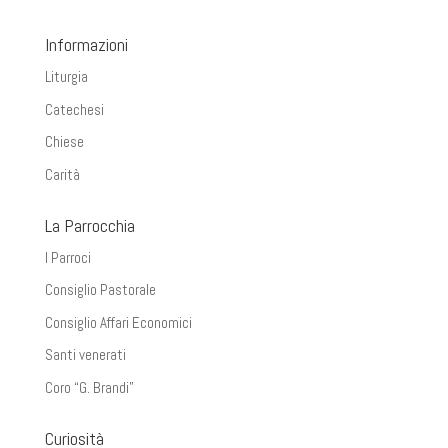
Informazioni
Liturgia
Catechesi
Chiese
Carità
La Parrocchia
I Parroci
Consiglio Pastorale
Consiglio Affari Economici
Santi venerati
Coro “G. Brandi”
Curiosità