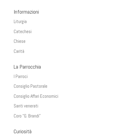
Informazioni
Liturgia
Catechesi
Chiese
Carità
La Parrocchia
I Parroci
Consiglio Pastorale
Consiglio Affari Economici
Santi venerati
Coro “G. Brandi”
Curiosità