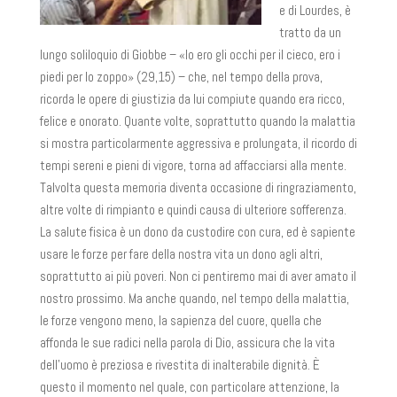
e di Lourdes, è
tratto da un
lungo soliloquio di Giobbe – «Io ero gli occhi per il cieco, ero i
piedi per lo zoppo» (29,15) – che, nel tempo della prova,
ricorda le opere di giustizia da lui compiute quando era ricco,
felice e onorato. Quante volte, soprattutto quando la malattia
si mostra particolarmente aggressiva e prolungata, il ricordo di
tempi sereni e pieni di vigore, torna ad affacciarsi alla mente.
Talvolta questa memoria diventa occasione di ringraziamento,
altre volte di rimpianto e quindi causa di ulteriore sofferenza.
La salute fisica è un dono da custodire con cura, ed è sapiente
usare le forze per fare della nostra vita un dono agli altri,
soprattutto ai più poveri. Non ci pentiremo mai di aver amato il
nostro prossimo. Ma anche quando, nel tempo della malattia,
le forze vengono meno, la sapienza del cuore, quella che
affonda le sue radici nella parola di Dio, assicura che la vita
dell’uomo è preziosa e rivestita di inalterabile dignità. È
questo il momento nel quale, con particolare attenzione, la