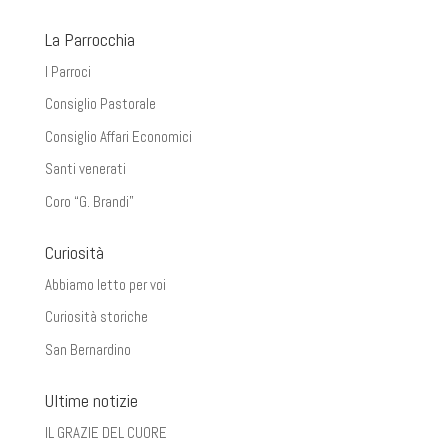
La Parrocchia
I Parroci
Consiglio Pastorale
Consiglio Affari Economici
Santi venerati
Coro “G. Brandi”
Curiosità
Abbiamo letto per voi
Curiosità storiche
San Bernardino
Ultime notizie
IL GRAZIE DEL CUORE