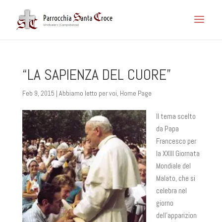
“LA SAPIENZA DEL CUORE”
Feb 9, 2015
|
Abbiamo letto per voi
,
Home Page
Il tema scelto
da Papa
Francesco per
la XXIII Giornata
Mondiale del
Malato, che si
celebra nel
giorno
dell’apparizion