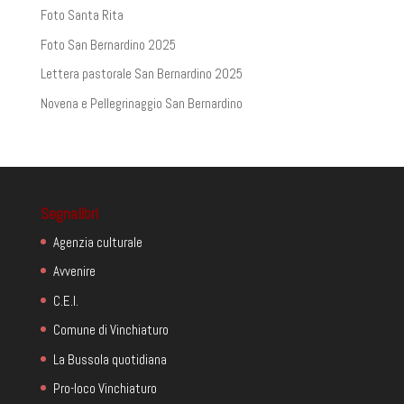
Foto Santa Rita
Foto San Bernardino 2025
Lettera pastorale San Bernardino 2025
Novena e Pellegrinaggio San Bernardino
Segnalibri
Agenzia culturale
Avvenire
C.E.I.
Comune di Vinchiaturo
La Bussola quotidiana
Pro-loco Vinchiaturo