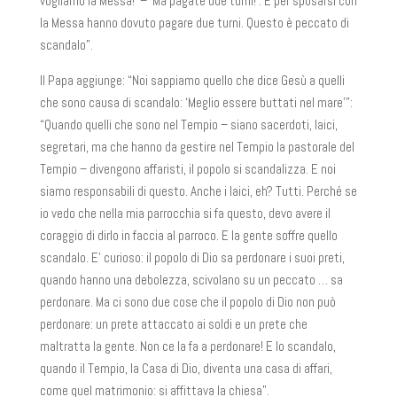
vogliamo la Messa!’ – ‘Ma pagate due turni!’. E per sposarsi con
la Messa hanno dovuto pagare due turni. Questo è peccato di
scandalo”.
Il Papa aggiunge: “Noi sappiamo quello che dice Gesù a quelli
che sono causa di scandalo: ‘Meglio essere buttati nel mare’”:
“Quando quelli che sono nel Tempio – siano sacerdoti, laici,
segretari, ma che hanno da gestire nel Tempio la pastorale del
Tempio – divengono affaristi, il popolo si scandalizza. E noi
siamo responsabili di questo. Anche i laici, eh? Tutti. Perché se
io vedo che nella mia parrocchia si fa questo, devo avere il
coraggio di dirlo in faccia al parroco. E la gente soffre quello
scandalo. E’ curioso: il popolo di Dio sa perdonare i suoi preti,
quando hanno una debolezza, scivolano su un peccato … sa
perdonare. Ma ci sono due cose che il popolo di Dio non può
perdonare: un prete attaccato ai soldi e un prete che
maltratta la gente. Non ce la fa a perdonare! E lo scandalo,
quando il Tempio, la Casa di Dio, diventa una casa di affari,
come quel matrimonio: si affittava la chiesa”.