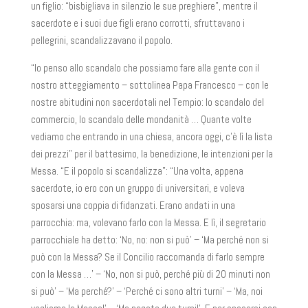
un figlio: “bisbigliava in silenzio le sue preghiere”, mentre il
sacerdote e i suoi due figli erano corrotti, sfruttavano i
pellegrini, scandalizzavano il popolo.
“Io penso allo scandalo che possiamo fare alla gente con il
nostro atteggiamento – sottolinea Papa Francesco – con le
nostre abitudini non sacerdotali nel Tempio: lo scandalo del
commercio, lo scandalo delle mondanità … Quante volte
vediamo che entrando in una chiesa, ancora oggi, c’è lì la lista
dei prezzi” per il battesimo, la benedizione, le intenzioni per la
Messa. “E il popolo si scandalizza”: “Una volta, appena
sacerdote, io ero con un gruppo di universitari, e voleva
sposarsi una coppia di fidanzati. Erano andati in una
parrocchia: ma, volevano farlo con la Messa. E lì, il segretario
parrocchiale ha detto: ‘No, no: non si può’ – ‘Ma perché non si
può con la Messa? Se il Concilio raccomanda di farlo sempre
con la Messa …’ – ‘No, non si può, perché più di 20 minuti non
si può’ – ‘Ma perché?’ – ‘Perché ci sono altri turni’ – ‘Ma, noi