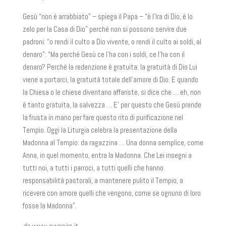
Gesù “non è arrabbiato” – spiega il Papa – “è l’Ira di Dio, è lo
zelo per la Casa di Dio” perché non si possono servire due
padroni: “o rendi il culto a Dio vivente, o rendi il culto ai soldi, al
denaro”: “Ma perché Gesù ce l’ha con i soldi, ce l’ha con il
denaro? Perché la redenzione è gratuita; la gratuità di Dio Lui
viene a portarci, la gratuità totale dell’amore di Dio. E quando
la Chiesa o le chiese diventano affariste, si dice che … eh, non
è tanto gratuita, la salvezza … E’ per questo che Gesù prende
la frusta in mano per fare questo rito di purificazione nel
Tempio. Oggi la Liturgia celebra la presentazione della
Madonna al Tempio: da ragazzina … Una donna semplice, come
Anna, in quel momento, entra la Madonna. Che Lei insegni a
tutti noi, a tutti i parroci, a tutti quelli che hanno
responsabilità pastorali, a mantenere pulito il Tempio, a
ricevere con amore quelli che vengono, come se ognuno di loro
fosse la Madonna”.
da www.avvenire.it