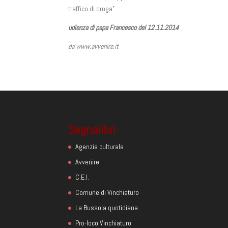
traffico di droga”.
udienza di papa Francesco del 12.11.2014
da www.avvenire.it
Segnalibri
Agenzia culturale
Avvenire
C.E.I.
Comune di Vinchiaturo
La Bussola quotidiana
Pro-loco Vinchiaturo