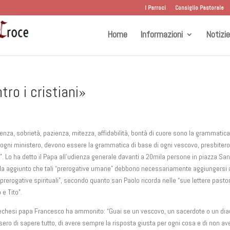
I Parroci
Consiglio Pastorale
Home
Informazioni
Notizie
tro i cristiani»
enza, sobrietà, pazienza, mitezza, affidabilità, bontà di cuore sono la grammatica
 ogni ministero, devono essere la grammatica di base di ogni vescovo, presbitero
”. Lo ha detto il Papa all’udienza generale davanti a 20mila persone in piazza Sa
 Ha aggiunto che tali “prerogative umane” debbono necessariamente aggiungersi 
prerogative spirituali”, secondo quanto san Paolo ricorda nelle “sue lettere pastor
e Tito”.
techesi papa Francesco ha ammonito: “Guai se un vescovo, un sacerdote o un di
ero di sapere tutto, di avere sempre la risposta giusta per ogni cosa e di non av