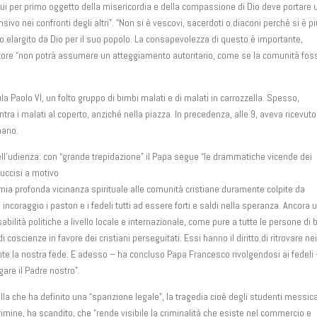
 lui per primo oggetto della misericordia e della compassione di Dio deve portare 
o nei confronti degli altri”. “Non si è vescovi, sacerdoti o diaconi perché si è pi
ono elargito da Dio per il suo popolo. La consapevolezza di questo è importante,
store “non potrà assumere un atteggiamento autoritario, come se la comunità fos
la Paolo VI, un folto gruppo di bimbi malati e di malati in carrozzella. Spesso,
a i malati al coperto, anziché nella piazza. In precedenza, alle 9, aveva ricevut
mano.
 dell’udienza: con “grande trepidazione” il Papa segue “le drammatiche vicende dei
 uccisi a motivo
a mia profonda vicinanza spirituale alle comunità cristiane duramente colpite da
coraggio i pastori e i fedeli tutti ad essere forti e saldi nella speranza. Ancora 
bilità politiche a livello locale e internazionale, come pure a tutte le persone di
coscienze in favore dei cristiani perseguitati. Essi hanno il diritto di ritrovare ne
te la nostra fede. E adesso – ha concluso Papa Francesco rivolgendosi ai fedeli 
egare il Padre nostro”.
a che ha definito una “sparizione legale”, la tragedia cioè degli studenti messic
imine, ha scandito, che “rende visibile la criminalità che esiste nel commercio e