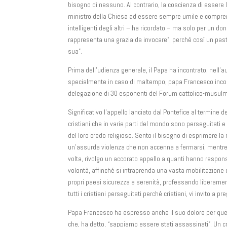
bisogno di nessuno. Al contrario, la coscienza di essere
ministro della Chiesa ad essere sempre umile e comprensiv
intelligenti degli altri – ha ricordato – ma solo per un d
rappresenta una grazia da invocare”, perché così un pa
sua”.
Prima dell’udienza generale, il Papa ha incontrato, nell’au
specialmente in caso di maltempo, papa Francesco incontr
delegazione di 30 esponenti del Forum cattolico-musul
Significativo l’appello lanciato dal Pontefice al termine
cristiani che in varie parti del mondo sono perseguitati e
del loro credo religioso. Sento il bisogno di esprimere l
un’assurda violenza che non accenna a fermarsi, mentre in
volta, rivolgo un accorato appello a quanti hanno responsa
volontà, affinché si intraprenda una vasta mobilitazione di 
propri paesi sicurezza e serenità, professando liberamen
tutti i cristiani perseguitati perché cristiani, vi invito a pr
Papa Francesco ha espresso anche il suo dolore per quell
che, ha detto, “sappiamo essere stati assassinati”. Un cr