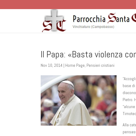
Il Papa: «Basta violenza con
Nov 10, 2014
|
Home Page
,
Pensieri cristiani
“Accogli
base di
diacono
Pietro.
“alcune 
Timoteo 
Alla ca
pensass