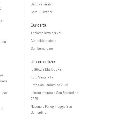
un
Santi venerati
ù
Coro “G. Brandi”
se
Curiosità
Abbiamo letto per voi
Curiosità storiche
o una
San Bernardino
Ultime notizie
IL GRAZIE DEL CUORE
una
Foto Santa Rita
 buona
Foto San Bernardino 2025
i
Lettera pastorale San Bernardino
– per
2025
Novena e Pellegrinaggio San
ani
Bernardino