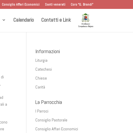
Consiglio Affari Economici
Santi venerati
Coro “G. Brandi”
Calendario
Contatti e Link
Informazioni
Liturgia
Catechesi
 di
Chiese
,
Carità
n
ad
La Parrocchia
ali a
I Parroci
Consiglio Pastorale
acono
ere
Consiglio Affari Economici