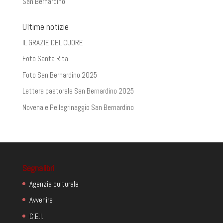
San Bernardino
Ultime notizie
IL GRAZIE DEL CUORE
Foto Santa Rita
Foto San Bernardino 2025
Lettera pastorale San Bernardino 2025
Novena e Pellegrinaggio San Bernardino
Segnalibri
Agenzia culturale
Avvenire
C.E.I.