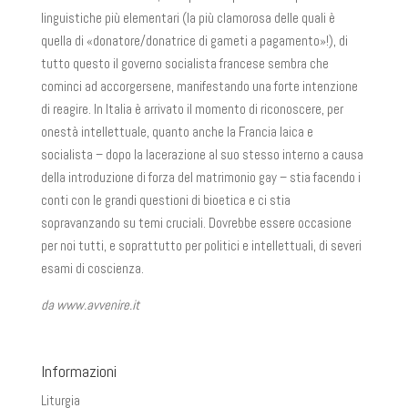
linguistiche più elementari (la più clamorosa delle quali è
quella di «donatore/donatrice di gameti a pagamento»!), di
tutto questo il governo socialista francese sembra che
cominci ad accorgersene, manifestando una forte intenzione
di reagire. In Italia è arrivato il momento di riconoscere, per
onestà intellettuale, quanto anche la Francia laica e
socialista – dopo la lacerazione al suo stesso interno a causa
della introduzione di forza del matrimonio gay – stia facendo i
conti con le grandi questioni di bioetica e ci stia
sopravanzando su temi cruciali. Dovrebbe essere occasione
per noi tutti, e soprattutto per politici e intellettuali, di severi
esami di coscienza.
da www.avvenire.it
Informazioni
Liturgia