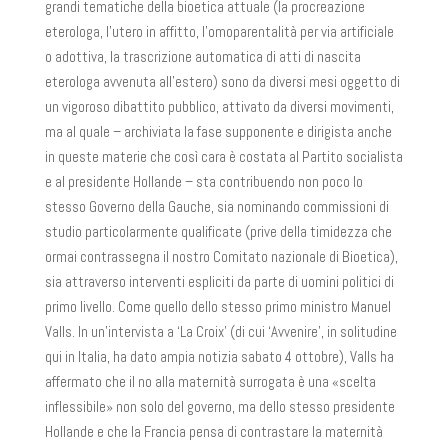
grandi tematiche della bioetica attuale (la procreazione
eterologa, l’utero in affitto, l’omoparentalità per via artificiale
o adottiva, la trascrizione automatica di atti di nascita
eterologa avvenuta all’estero) sono da diversi mesi oggetto di
un vigoroso dibattito pubblico, attivato da diversi movimenti,
ma al quale – archiviata la fase supponente e dirigista anche
in queste materie che così cara è costata al Partito socialista
e al presidente Hollande – sta contribuendo non poco lo
stesso Governo della Gauche, sia nominando commissioni di
studio particolarmente qualificate (prive della timidezza che
ormai contrassegna il nostro Comitato nazionale di Bioetica),
sia attraverso interventi espliciti da parte di uomini politici di
primo livello. Come quello dello stesso primo ministro Manuel
Valls. In un’intervista a ‘La Croix’ (di cui ‘Avvenire’, in solitudine
qui in Italia, ha dato ampia notizia sabato 4 ottobre), Valls ha
affermato che il no alla maternità surrogata è una «scelta
inflessibile» non solo del governo, ma dello stesso presidente
Hollande e che la Francia pensa di contrastare la maternità