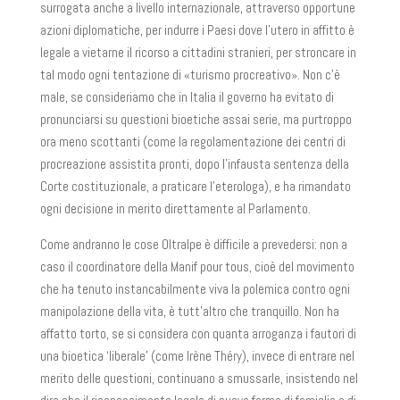
surrogata anche a livello internazionale, attraverso opportune
azioni diplomatiche, per indurre i Paesi dove l’utero in affitto è
legale a vietarne il ricorso a cittadini stranieri, per stroncare in
tal modo ogni tentazione di «turismo procreativo». Non c’è
male, se consideriamo che in Italia il governo ha evitato di
pronunciarsi su questioni bioetiche assai serie, ma purtroppo
ora meno scottanti (come la regolamentazione dei centri di
procreazione assistita pronti, dopo l’infausta sentenza della
Corte costituzionale, a praticare l’eterologa), e ha rimandato
ogni decisione in merito direttamente al Parlamento.
Come andranno le cose Oltralpe è difficile a prevedersi: non a
caso il coordinatore della Manif pour tous, cioè del movimento
che ha tenuto instancabilmente viva la polemica contro ogni
manipolazione della vita, è tutt’altro che tranquillo. Non ha
affatto torto, se si considera con quanta arroganza i fautori di
una bioetica ‘liberale’ (come Irène Théry), invece di entrare nel
merito delle questioni, continuano a smussarle, insistendo nel