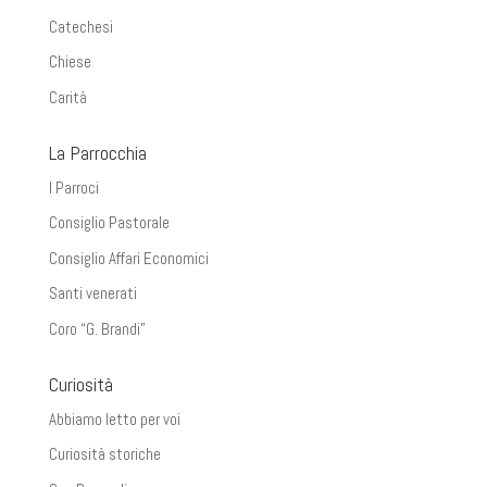
Catechesi
Chiese
Carità
La Parrocchia
I Parroci
Consiglio Pastorale
Consiglio Affari Economici
Santi venerati
Coro “G. Brandi”
Curiosità
Abbiamo letto per voi
Curiosità storiche