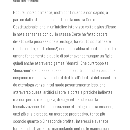
solo dei credenti.
Eppure, incredibilmente, molti continuano a non capirlo, a
partire dallo stesso presidente della nostra Corte
Costituzionale, che in un’infelice intervista volta a giustificare
la nota sentenza con cui la stessa Corte ha fatto cadere il
divieto della procreazione eterologa, ha voluto sottolineare
(da, ha detto, «cattolico»!) come egli abbia ritenuto un diritto
umano fondamentale quello di poter aver comunque un figlio,
quindi anche attraverso gameti ‘donati’. Che purtroppo tali
‘donazioni’ siano assai spesso un rozzo trucco, che nasconde
cospicue remunerazioni, che il diritto all’identità del nascituro
da eterologa venga in tal modo pesantemente leso, che
attraverso questi artifici si apra la porta a pratiche indirette,
ma non perciò meno gravi, di eugenetica, che con la
liberalizzazione della procreazione eterologa si stia creando,
anzi già si sia creato, un mercato procreativo, tanto più
sconcio quanto più nasconde profitti, interessi e svariate
forme di sfruttamento, manipolando perfino le espressioni