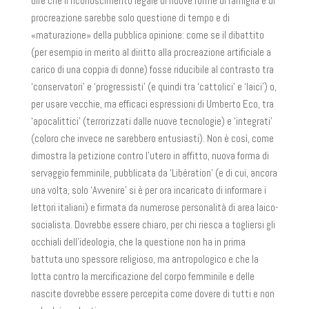
dire che il riconoscimento legale di nuove forme di famiglia e di
procreazione sarebbe solo questione di tempo e di
«maturazione» della pubblica opinione: come se il dibattito
(per esempio in merito al diritto alla procreazione artificiale a
carico di una coppia di donne) fosse riducibile al contrasto tra
‘conservatori’ e ‘progressisti’ (e quindi tra ‘cattolici’ e ‘laici’) o,
per usare vecchie, ma efficaci espressioni di Umberto Eco, tra
‘apocalittici’ (terrorizzati dalle nuove tecnologie) e ‘integrati’
(coloro che invece ne sarebbero entusiasti). Non è così, come
dimostra la petizione contro l’utero in affitto, nuova forma di
servaggio femminile, pubblicata da ‘Libération’ (e di cui, ancora
una volta, solo ‘Avvenire’ si è per ora incaricato di informare i
lettori italiani) e firmata da numerose personalità di area laico-
socialista. Dovrebbe essere chiaro, per chi riesca a togliersi gli
occhiali dell’ideologia, che la questione non ha in prima
battuta uno spessore religioso, ma antropologico e che la
lotta contro la mercificazione del corpo femminile e delle
nascite dovrebbe essere percepita come dovere di tutti e non