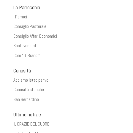
La Parrocchia
I Parroci
Consiglio Pastorale
Consiglio Affari Economici
Santi venerati
Coro “G. Brandi”
Curiosità
Abbiamo letto per voi
Curiosità storiche
San Bernardino
Ultime notizie
IL GRAZIE DEL CUORE