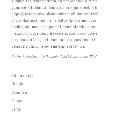
guardare il serpente innalzato, e a motivo della sua Parola
guarivano. E il salmista riconosce che il Signore perdona la
colpa. Questa pazienza divina conferma ciò che rivela Gesù
Cristo: «Dio, infatti, non ha mandato il Figlio nel mondo per
condannare il mondo, ma perché il mondo sia salvato per
mezzo di lui». Guardando alla croce, possiamo riconoscere
che, dinanzi a Gesù, ogni ginocchio può piegarsi non per la
paura del giudizio, ma per la meraviglia dell’amore.
Tratto dal foglietto “La Domenica” del 14 settembre 2014
Informazioni
Liturgia
Catechesi
Chiese
Carità