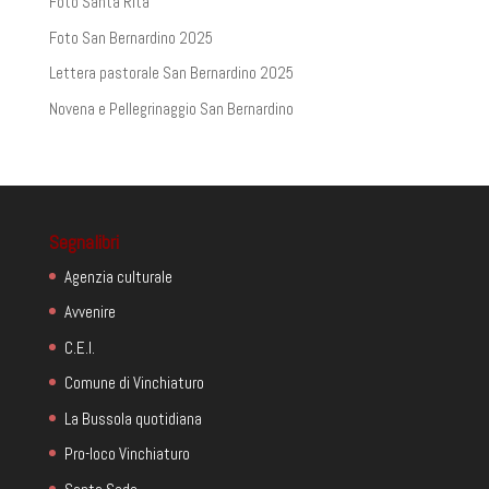
Foto Santa Rita
Foto San Bernardino 2025
Lettera pastorale San Bernardino 2025
Novena e Pellegrinaggio San Bernardino
Segnalibri
Agenzia culturale
Avvenire
C.E.I.
Comune di Vinchiaturo
La Bussola quotidiana
Pro-loco Vinchiaturo