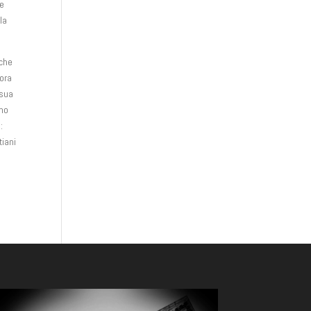
re
la
 che
cora
 sua
gno
:
tiani