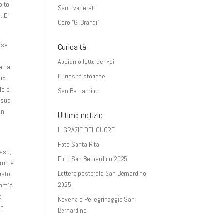
olto
Santi venerati
. E’
Coro “G. Brandi”
else
Curiosità
Abbiamo letto per voi
, la
Curiosità storiche
Dio
lo e
San Bernardino
a sua
in
Ultime notizie
IL GRAZIE DEL CUORE
Foto Santa Rita
caso,
Foto San Bernardino 2025
ramo e
Lettera pastorale San Bernardino
uesto
2025
com’è
a
Novena e Pellegrinaggio San
in
Bernardino