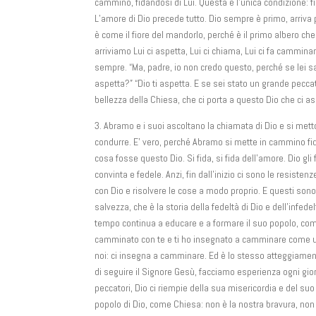
cammino, fidandosi di Lui. Questa è l’unica condizione: fida
L’amore di Dio precede tutto. Dio sempre è primo, arriva p
è come il fiore del mandorlo, perché è il primo albero che
arriviamo Lui ci aspetta, Lui ci chiama, Lui ci fa cammin
sempre. “Ma, padre, io non credo questo, perché se lei s
aspetta?” “Dio ti aspetta. E se sei stato un grande peccat
bellezza della Chiesa, che ci porta a questo Dio che ci
3. Abramo e i suoi ascoltano la chiamata di Dio e si met
condurre. E’ vero, perché Abramo si mette in cammino fid
cosa fosse questo Dio. Si fida, si fida dell’amore. Dio gl
convinta e fedele. Anzi, fin dall’inizio ci sono le resiste
con Dio e risolvere le cose a modo proprio. E questi sono
salvezza, che è la storia della fedeltà di Dio e dell’infed
tempo continua a educare e a formare il suo popolo, come 
camminato con te e ti ho insegnato a camminare come u
noi: ci insegna a camminare. Ed è lo stesso atteggiament
di seguire il Signore Gesù, facciamo esperienza ogni gi
peccatori, Dio ci riempie della sua misericordia e del s
popolo di Dio, come Chiesa: non è la nostra bravura, non 