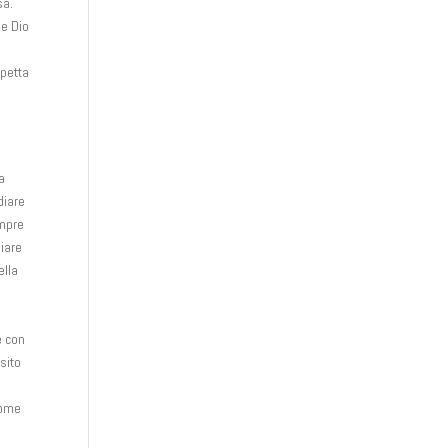
sa.
he Dio
spetta
a
a
diare
empre
giare
ella
è con
sito
come