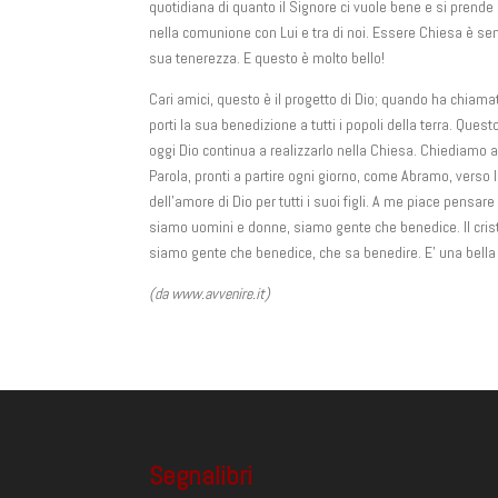
quotidiana di quanto il Signore ci vuole bene e si prende 
nella comunione con Lui e tra di noi. Essere Chiesa è senti
sua tenerezza. E questo è molto bello!
Cari amici, questo è il progetto di Dio; quando ha chia
porti la sua benedizione a tutti i popoli della terra. Qu
oggi Dio continua a realizzarlo nella Chiesa. Chiediamo al
Parola, pronti a partire ogni giorno, come Abramo, verso l
dell’amore di Dio per tutti i suoi figli. A me piace pens
siamo uomini e donne, siamo gente che benedice. Il cristi
siamo gente che benedice, che sa benedire. E’ una bella
(da www.avvenire.it)
Segnalibri