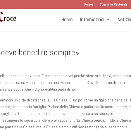
I Parroci
Consiglio Pastorale
Home
Informazioni
Notizie
ta deve benedire sempre»
telli e sorelle, buongiorno. E complimenti a voi perché siete stati bravi, con quest
he non si sa se viene l’acqua, se non viene l’acqua… Bravi! Speriamo di finire
a senza acqua, che il Signore abbia pietà di noi.
omincio un ciclo di catechesi sulla Chiesa. E’ un po’ come un figlio che parla dell
madre, della propria famiglia. Parlare della Chiesa è parlare della nostra madre, d
amiglia. La Chiesa infatti non è un’istituzione finalizzata a se stessa o
 restringere lo sguardo al clero o al Vaticano… “La Chiesa pensa…”. Ma la Chies
i sono parte della Chiesa, ma la Chiesa siamo tutti! Non restringerla ai sacerdoti, ai