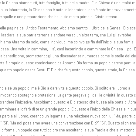
a Chiesa siamo tutti, tutti famiglia, tutti della madre. E la Chiesa è una realtà m
in un laboratorio, la Chiesa non è nata in laboratorio, non è nata improvvisamente
 spalle e una preparazione che ha inizio molto prima di Cristo stesso.
à nelle pagine dell’Antico Testamento. Abbiamo sentito il Libro della Genesi: Dio sc
i lasciare la sua patria terrena e andare verso un’altra terra, che Lui gli avrebbe
chiama Abramo da solo, come individuo, ma coinvolge fin dall’inizio la sua famiglia
a casa. Una volta in cammino, – sì, così incomincia a camminare la Chiesa – poi, 
sua benedizione, promettendogli una discendenza numerosa come le stelle del cie
tante è proprio questo: cominciando da Abramo Dio forma un popolo perché porti l
 di questo popolo nasce Gesù. E’ Dio che fa questo popolo, questa storia, la Chiesa 
o a sé un popolo, ma è Dio a dare vita a questo popolo. Di solito era l’uomo a
e invocando sostegno e protezione. La gente pregava gli dei, le divinità. In questo 
 prendere l’iniziativa. Ascoltiamo questo: è Dio stesso che bussa alla porta di Ab
 camminare e io farò di te un grande popolo. E questo è l’inizio della Chiesa e in q
sua parola all’uomo, creando un legame e una relazione nuova con lui. “Ma, padre, 
o?” “Sì”. “Ma noi possiamo avere una conversazione con Dio?” “Sì”. Questo si chiam
 Dio forma un popolo con tutti coloro che ascoltano la sua Parola e che si mettono 