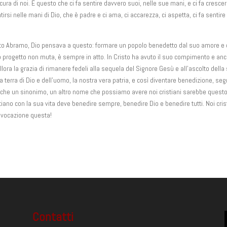
cura di noi. È questo che ci fa sentire davvero suoi, nelle sue mani, e ci fa cresce
rsi nelle mani di Dio, che è padre e ci ama, ci accarezza, ci aspetta, ci fa sentire 
mato Abramo, Dio pensava a questo: formare un popolo benedetto dal suo amore e
esto progetto non muta, è sempre in atto. In Cristo ha avuto il suo compimento e an
lora la grazia di rimanere fedeli alla sequela del Signore Gesù e all’ascolto della
a terra di Dio e dell’uomo, la nostra vera patria, e così diventare benedizione, se
are che un sinonimo, un altro nome che possiamo avere noi cristiani sarebbe questo
ano con la sua vita deve benedire sempre, benedire Dio e benedire tutti. Noi cris
 vocazione questa!
Contatti