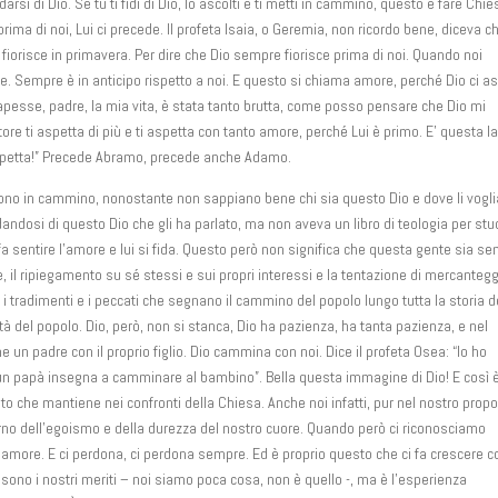
rsi di Dio. Se tu ti fidi di Dio, lo ascolti e ti metti in cammino, questo è fare Chie
rima di noi, Lui ci precede. Il profeta Isaia, o Geremia, non ricordo bene, diceva c
 fiorisce in primavera. Per dire che Dio sempre fiorisce prima di noi. Quando noi
are. Sempre è in anticipo rispetto a noi. E questo si chiama amore, perché Dio ci a
apesse, padre, la mia vita, è stata tanto brutta, come posso pensare che Dio mi
ore ti aspetta di più e ti aspetta con tanto amore, perché Lui è primo. E’ questa l
 aspetta!” Precede Abramo, precede anche Adamo.
tono in cammino, nonostante non sappiano bene chi sia questo Dio e dove li vogli
andosi di questo Dio che gli ha parlato, ma non aveva un libro di teologia per stu
i fa sentire l’amore e lui si fida. Questo però non significa che questa gente sia s
nze, il ripiegamento su sé stessi e sui propri interessi e la tentazione di mercanteg
 i tradimenti e i peccati che segnano il cammino del popolo lungo tutta la storia d
eltà del popolo. Dio, però, non si stanca, Dio ha pazienza, ha tanta pazienza, e nel
un padre con il proprio figlio. Dio cammina con noi. Dice il profeta Osea: “Io ho
n papà insegna a camminare al bambino”. Bella questa immagine di Dio! E così 
o che mantiene nei confronti della Chiesa. Anche noi infatti, pur nel nostro propo
orno dell’egoismo e della durezza del nostro cuore. Quando però ci riconosciamo
uo amore. E ci perdona, ci perdona sempre. Ed è proprio questo che ci fa crescere 
sono i nostri meriti – noi siamo poca cosa, non è quello -, ma è l’esperienza