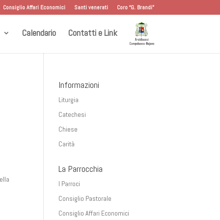
Consiglio Affari Economici
Santi venerati
Coro “G. Brandi”
Calendario
Contatti e Link
Informazioni
Liturgia
Catechesi
o
Chiese
Carità
La Parrocchia
a
ella
I Parroci
Consiglio Pastorale
a
Consiglio Affari Economici