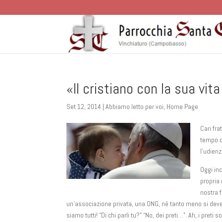
«Il cristiano con la sua vi
Set 12, 2014
|
Abbiamo letto per voi
,
Home Page
Cari fra
tempo c
l’udienz
Oggi inc
propria 
nostra f
un’associazione privata, una ONG, né tanto meno si deve
siamo tutti! “Di chi parli tu?” “No, dei preti…”. Ah, i pret