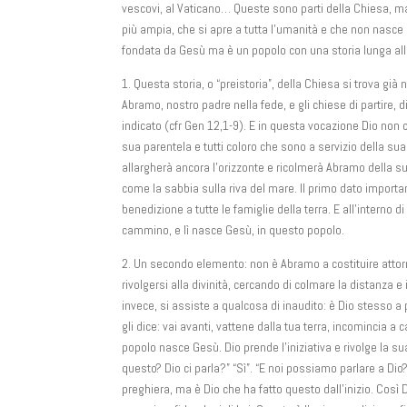
vescovi, al Vaticano… Queste sono parti della Chiesa, ma l
più ampia, che si apre a tutta l’umanità e che non nasce 
fondata da Gesù ma è un popolo con una storia lunga alle
1. Questa storia, o “preistoria”, della Chiesa si trova gi
Abramo, nostro padre nella fede, e gli chiese di partire, d
indicato (cfr Gen 12,1-9). E in questa vocazione Dio non 
sua parentela e tutti coloro che sono a servizio della su
allargherà ancora l’orizzonte e ricolmerà Abramo della 
come la sabbia sulla riva del mare. Il primo dato impor
benedizione a tutte le famiglie della terra. E all’interno
cammino, e lì nasce Gesù, in questo popolo.
2. Un secondo elemento: non è Abramo a costituire attorn
rivolgersi alla divinità, cercando di colmare la distanza 
invece, si assiste a qualcosa di inaudito: è Dio stesso a
gli dice: vai avanti, vattene dalla tua terra, incomincia a
popolo nasce Gesù. Dio prende l’iniziativa e rivolge la 
questo? Dio ci parla?” “Sì”. “E noi possiamo parlare a Di
preghiera, ma è Dio che ha fatto questo dall’inizio. Così