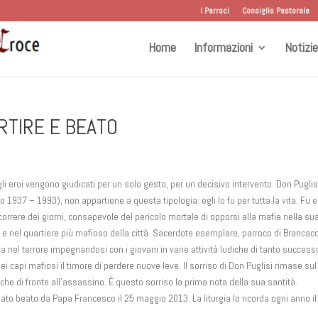
I Parroci
Consiglio Pastorale
Home
Informazioni
Notizie
RTIRE E BEATO
gli eroi vengono giudicati per un solo gesto, per un decisivo intervento. Don Puglis
 1937 – 1993), non appartiene a questa tipologia: egli lo fu per tutta la vita. Fu 
correre dei giorni, consapevole del pericolo mortale di opporsi alla mafia nella su
 e nel quartiere più mafioso della città. Sacerdote esemplare, parroco di Brancacc
a nel terrore impegnandosi con i giovani in varie attività ludiche di tanto success
ei capi mafiosi il timore di perdere nuove leve. Il sorriso di Don Puglisi rimase su
che di fronte all’assassino. È questo sorriso la prima nota della sua santità.
ato beato da Papa Francesco il 25 maggio 2013. La liturgia lo ricorda ogni anno il