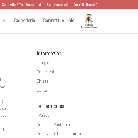
Consiglio Affari Economici
Santi venerati
Coro “G. Brandi”
Calendario
Contatti e Link
Informazioni
Liturgia
Catechesi
i
Chiese
eroe
Carità
a
io,
La Parrocchia
o da
l suo
I Parroci
Consiglio Pastorale
 21
Consiglio Affari Economici