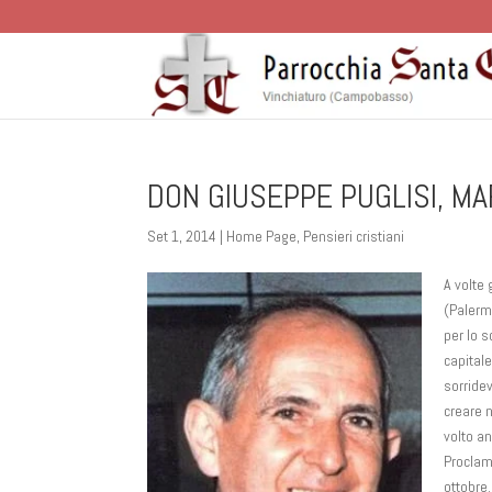
DON GIUSEPPE PUGLISI, MA
Set 1, 2014
|
Home Page
,
Pensieri cristiani
A volte 
(Palermo
per lo s
capitale
sorridev
creare n
volto an
Proclam
ottobre.