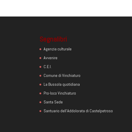
Segnalibri
Agenzia culturale
Avvenire
C.E.I.
Comune di Vinchiaturo
La Bussola quotidiana
Pro-loco Vinchiaturo
Santa Sede
Santuario dell'Addolorata di Castelpetroso