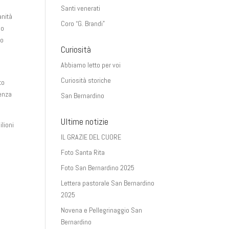
Santi venerati
anità
Coro “G. Brandi”
no
so
Curiosità
Abbiamo letto per voi
Curiosità storiche
to
senza
San Bernardino
Ultime notizie
ilioni
IL GRAZIE DEL CUORE
Foto Santa Rita
Foto San Bernardino 2025
Lettera pastorale San Bernardino
2025
Novena e Pellegrinaggio San
Bernardino