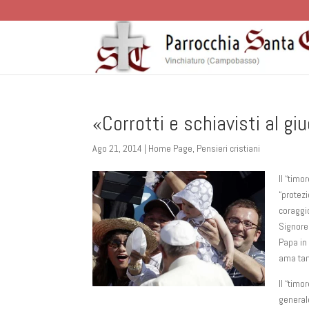
«Corrotti e schiavisti al giu
Ago 21, 2014
|
Home Page
,
Pensieri cristiani
Il “tim
“protezi
coraggio
Signore
Papa in
ama tant
Il “timo
general