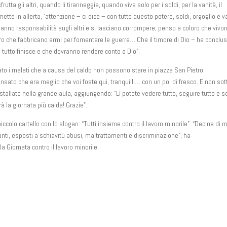
a gli altri, quando li tiranneggia, quando vive solo per i soldi, per la vanità, il
 mette in allerta, ‘attenzione – ci dice – con tutto questo potere, soldi, orgoglio e v
anno responsabilità sugli altri e si lasciano corrompere; penso a coloro che vivo
oro che fabbricano armi per fomentare le guerre… Che il timore di Dio – ha conclu
tutto finisce e che dovranno rendere conto a Dio”.
trato i malati che a causa del caldo non possono stare in piazza San Pietro.
sato che era meglio che voi foste qui, tranquilli… con un po’ di fresco. E non sot
tallato nella grande aula, aggiungendo: “Lì potete vedere tutto, seguire tutto e 
 la giornata più calda! Grazie”.
olo cartello con lo slogan: “Tutti insieme contro il lavoro minorile”. “Decine di m
anti, esposti a schiavitù abusi, maltrattamenti e discriminazione”, ha
a Giornata contro il lavoro minorile.