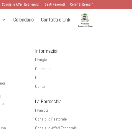
Consiglio Affari Economici
Santi venerati
Coro “G. Brandi”
Calendario
Contatti e Link
Informazioni
Liturgia
Catechesi
Chiese
 noi
Carità
l
La Parrocchia
 ci
I Parroci
Consiglio Pastorale
 una
Consiglio Affari Economici