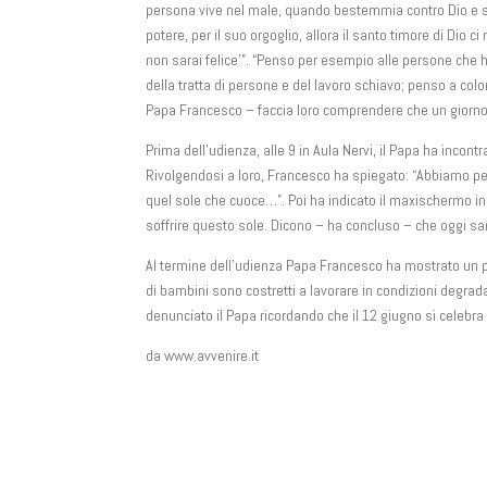
persona vive nel male, quando bestemmia contro Dio e sfrutt
potere, per il suo orgoglio, allora il santo timore di Dio ci
non sarai felice'”. “Penso per esempio alle persone che h
della tratta di persone e del lavoro schiavo; penso a col
Papa Francesco – faccia loro comprendere che un giorno 
Prima dell’udienza, alle 9 in Aula Nervi, il Papa ha incon
Rivolgendosi a loro, Francesco ha spiegato: “Abbiamo pen
quel sole che cuoce…”. Poi ha indicato il maxischermo ins
soffrire questo sole. Dicono – ha concluso – che oggi sarà
Al termine dell’udienza Papa Francesco ha mostrato un picc
di bambini sono costretti a lavorare in condizioni degrad
denunciato il Papa ricordando che il 12 giugno si celebra l
da www.avvenire.it