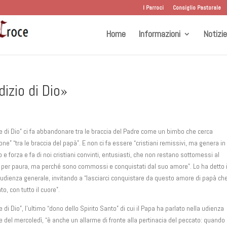
I Parroci
Consiglio Pastorale
Home
Informazioni
Notizie
dizio di Dio»
ore di Dio” ci fa abbandonare tra le braccia del Padre come un bimbo che cerca
one” “tra le braccia del papà”. E non ci fa essere “cristiani remissivi, ma genera in
 e forza e fa di noi cristiani convinti, entusiasti, che non restano sottomessi al
 per paura, ma perché sono commossi e conquistati dal suo amore”. Lo ha detto i
 udienza generale, invitando a “lasciarci conquistare da questo amore di papà che
o, con tutto il cuore”.
re di Dio”, l’ultimo “dono dello Spirito Santo” di cui il Papa ha parlato nella udienza
e del mercoledì, “è anche un allarme di fronte alla pertinacia del peccato: quando