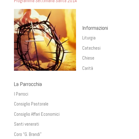
Programma Settimana Santa 2014
Informazioni
Liturgia
Catechesi
Chiese
Carità
La Parrocchia
I Parroci
Consiglio Pastorale
Consiglio Affari Economici
Santi venerati
Coro “G. Brandi”