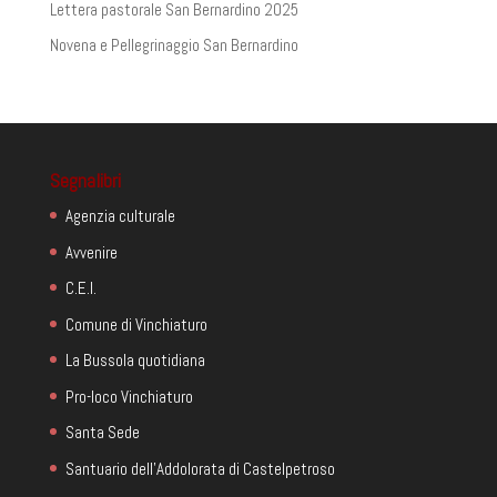
Lettera pastorale San Bernardino 2025
Novena e Pellegrinaggio San Bernardino
Segnalibri
Agenzia culturale
Avvenire
C.E.I.
Comune di Vinchiaturo
La Bussola quotidiana
Pro-loco Vinchiaturo
Santa Sede
Santuario dell'Addolorata di Castelpetroso