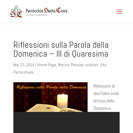
Riflessioni sulla Parola della
Domenica – III di Quaresima
Mar 23, 2014
|
Home Page
,
Notizie
,
Pensieri cristiani
,
Vita
Parrocchiale
Riflessioni di
don Fabio sulle
letture della
Domenica.