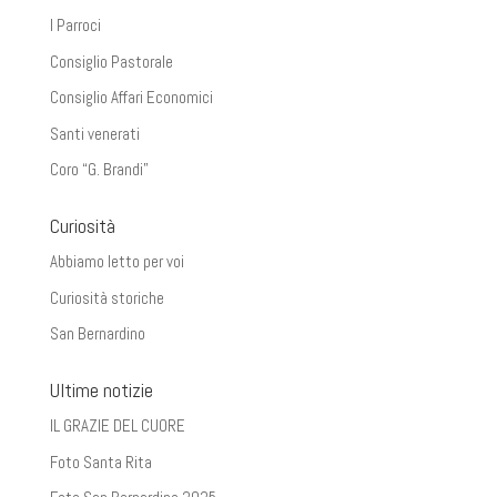
I Parroci
Consiglio Pastorale
Consiglio Affari Economici
Santi venerati
Coro “G. Brandi”
Curiosità
Abbiamo letto per voi
Curiosità storiche
San Bernardino
Ultime notizie
IL GRAZIE DEL CUORE
Foto Santa Rita