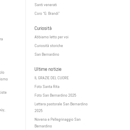
Santi venerati
Coro “G. Brandi”
Curiosità
Abbiamo letto per voi
ra
o
Curiosità storiche
San Bernardino
e
Ultime notizie
olo
IL GRAZIE DEL CUORE
tismo
Foto Santa Rita
tiste
Foto San Bernardino 2025
Lettera pastorale San Bernardino
aüy,
2025
Novena e Pellegrinaggio San
Bernardino