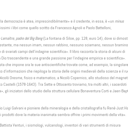
 democrazia è atea, imprescindibilmente» e il credente, in essa, è «un
minus
issimi i libri come quello scritto da Francesco Agnoli e Paolo Battelloni,
a
Lemaître, padre del Big Bang
(La fontana di Siloe, pp. 128, euro 14), dove si dimost
 protestante, ma nessun imam, nessun rabbino, nessuno sciamano, nessun bramin
svariati campi dell’indagine scientifica». Il libro racconta la storia di alcuni di
n Dio trascendente e una grande passione per l’indagine empirica e scientifica».
icista che impone ora le sue antiscientifiche trovate come, ad esempio, la singolar
o d’informazioni che riepiloga la storia delle origini medievali della scienza e il ru
a Nicolò Oresme, fisico e matematico, a Nicolò Copernico, allo studioso del magne
 Castelli (1578-1643). Tra Sette e Ottocento troviamo, tra molti altri, i sacerdoti
, gli iniziatori dello studio della struttura cellulare Bonaventura Corti e Jaen-Bap
io Luigi Galvani e pioniere della mineralogia e della cristallografia fu René-Just H
si prodotti dove la materia inanimata sembra offrire i primi movimenti della vita».
attista Venturi, i sismologi, vulcanologi, inventori di vari strumenti di misura