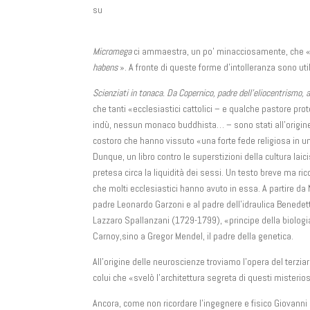
su
Micromega
ci ammaestra, un po’ minacciosamente, che «la
habens
». A fronte di queste forme d’intolleranza sono util
Scienziati in tonaca. Da Copernico, padre dell’eliocentrismo, 
che tanti «ecclesiastici cattolici – e qualche pastore
indù, nessun monaco buddhista… – sono stati all’origine di 
costoro che hanno vissuto «una forte fede religiosa in u
Dunque, un libro contro le superstizioni della cultura la
pretesa circa la liquidità dei sessi. Un testo breve ma ricc
che molti ecclesiastici hanno avuto in essa. A partire d
padre Leonardo Garzoni e al padre dell’idraulica Benedetto
Lazzaro Spallanzani (1729-1799), «principe della biologia»
Carnoy,sino a Gregor Mendel, il padre della genetica.
All’origine delle neuroscienze troviamo l’opera del terziar
colui che «svelò l’architettura segreta di questi misterio
Ancora, come non ricordare l’ingegnere e fisico Giovanni B