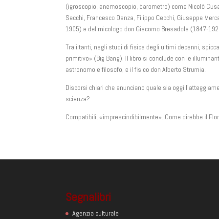
(igroscopio, anemoscopio, barometro) come Nicolò Cusano,
Secchi, Francesco Denza, Filippo Cecchi, Giuseppe Mercal
1905) e del micologo don Giacomo Bresadola (1847-192
Tra i tanti, negli studi di fisica degli ultimi decenni, sp
primitivo» (Big Bang). Il libro si conclude con le illumin
astronomo e filosofo, e il fisico don Alberto Strumia.
Discorsi chiari che enunciano quale sia oggi l’atteggiame
scienza?
Compatibili, «imprescindibilmente». Come direbbe il Flor
Segnalibri
Agenzia culturale