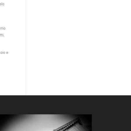
elo
tomo
ti,
ozio e