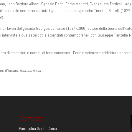
 Leon Battista Alberti, Egnazio Danti, Edme Mariotti, Evangelista Torricelli, Ang
li, sino alle semisconosciute figure del sismologo padre Timoteo Bertelli (1822-
9).
iccano i lavori del gesuita Georges Lemaître (1894-1966) autore della teoria dell’«a
anti interviste a due sacerdoti e scienziati contemporanei: don Giuseppe Tanzella-Nit
nto di scienziati e uomini di fede consacrati. Fede e scienza e addirittura sacerd
es d’Arcais.
Historia docet .
Contatti
Parrocchia Santa Croce