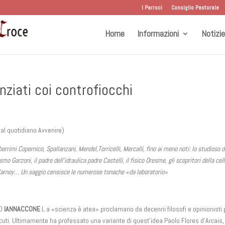
I Parroci
Consiglio Pastorale
Home
Informazioni
Notizie
nziati coi controfiocchi
dal quotidiano Avvenire)
errimi Copernico, Spallanzani, Mendel,Torricelli, Mercalli, fino ai meno noti: lo studioso d
o Garzoni, il padre dell’idraulica padre Castelli, il fisico Oresme, gli scopritori della cel
Carnoy… Un saggio censisce le numerose tonache «da laboratorio»
O
IANNACCONE
L a «scienza è atea» proclamano da decenni filosofi e opinionisti 
uti. Ultimamente ha professato una variante di quest’idea Paolo Flores d’Arcais,