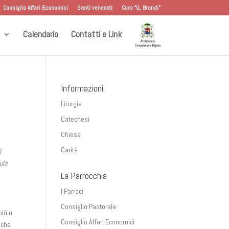
Consiglio Affari Economici
Santi venerati
Coro “G. Brandi”
Calendario
Contatti e Link
Informazioni
Liturgia
Catechesi
Chiese
Carità
i
lula
La Parrocchia
I Parroci
Consiglio Pastorale
più o
Consiglio Affari Economici
 che