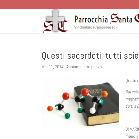
Questi sacerdoti, tutti scie
Mar 11, 2014
|
Abbiamo letto per voi
(tratto 
Dai celeb
magnetism
Corti e 
DI MARI
meno ac