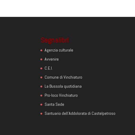
Segnalibri
Agenzia culturale
Avvenire
C.E.I.
Comune di Vinchiaturo
La Bussola quotidiana
Pro-loco Vinchiaturo
Santa Sede
Santuario dell'Addolorata di Castelpetroso