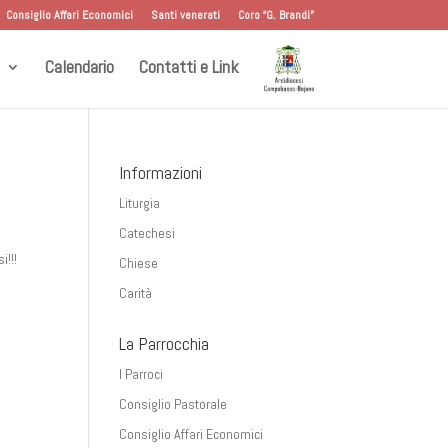
Consiglio Affari Economici
Santi venerati
Coro “G. Brandi”
Calendario
Contatti e Link
Informazioni
Liturgia
Catechesi
i!!!
Chiese
Carità
La Parrocchia
I Parroci
Consiglio Pastorale
Consiglio Affari Economici