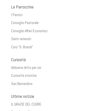
La Parrocchia
I Parroci
Consiglio Pastorale
Consiglio Affari Economici
Santi venerati
Coro “G. Brandi”
Curiosità
Abbiamo letto per voi
Curiosità storiche
San Bernardino
Ultime notizie
IL GRAZIE DEL CUORE