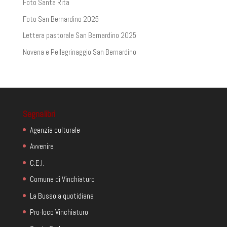
Foto Santa Rita
Foto San Bernardino 2025
Lettera pastorale San Bernardino 2025
Novena e Pellegrinaggio San Bernardino
Segnalibri
Agenzia culturale
Avvenire
C.E.I.
Comune di Vinchiaturo
La Bussola quotidiana
Pro-loco Vinchiaturo