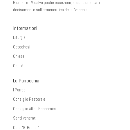
Giornali e TV, salvo poche eccezioni, si sono orientati
decisamente sull’ermeneutica della “vecchia...
Informazioni
Liturgia
Catechesi
Chiese
Carità
La Parrocchia
I Parroci
Consiglio Pastorale
Consiglio Affari Economici
Santi venerati
Coro “G. Brandi”