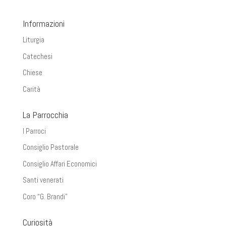
Informazioni
Liturgia
Catechesi
Chiese
Carità
La Parrocchia
I Parroci
Consiglio Pastorale
Consiglio Affari Economici
Santi venerati
Coro “G. Brandi”
Curiosità