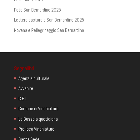
Foto San Bernardino 2025
Lettera pastorale San Bernardino 2025
Novena e Pellegrinaggio San Bernardino
Segnalibri
Agenzia culturale
Avvenire
C.E.I.
Comune di Vinchiaturo
La Bussola quotidiana
Pro-loco Vinchiaturo
Santa Sede