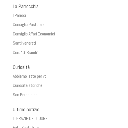
La Parrocchia
I Parroci
Consiglio Pastorale
Consiglio Affari Economici
Santi venerati
Coro “G. Brandi”
Curiosità
Abbiamo letto per voi
Curiosità storiche
San Bernardino
Ultime notizie
IL GRAZIE DEL CUORE
Foto Santa Rita