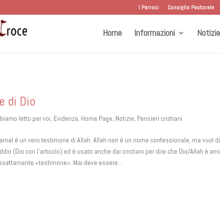
I Parroci
Consiglio Pastorale
Home
Informazioni
Notizie
 di Dio
biamo letto per voi
,
Evidenza
,
Home Page
,
Notizie
,
Pensieri cristiani
mel è un vero testimone di Allah. Allah non è un nome confessionale, ma vuol d
io (Dio con l’articolo) ed è usato anche dai cristiani per dire che Dio/Allah è am
e esattamente «testimone». Mai deve essere...