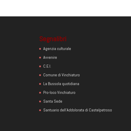
Segnalibri
Agenzia culturale
Avvenire
C.E.I.
Comune di Vinchiaturo
La Bussola quotidiana
Pro-loco Vinchiaturo
Santa Sede
Santuario dell'Addolorata di Castelpetroso