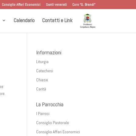
Consiglio Affari Economici
Santi venerati
Coro “G. Brandi”
Calendario
Contatti e Link
Informazioni
Liturgia
Catechesi
Chiese
ire
Carità
ore.
La Parrocchia
I Parroci
Consiglio Pastorale
Consiglio Affari Economici