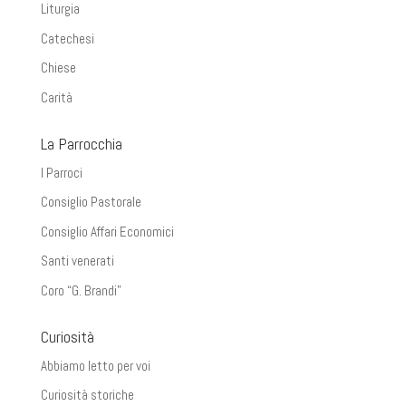
Liturgia
Catechesi
Chiese
Carità
La Parrocchia
I Parroci
Consiglio Pastorale
Consiglio Affari Economici
Santi venerati
Coro “G. Brandi”
Curiosità
Abbiamo letto per voi
Curiosità storiche