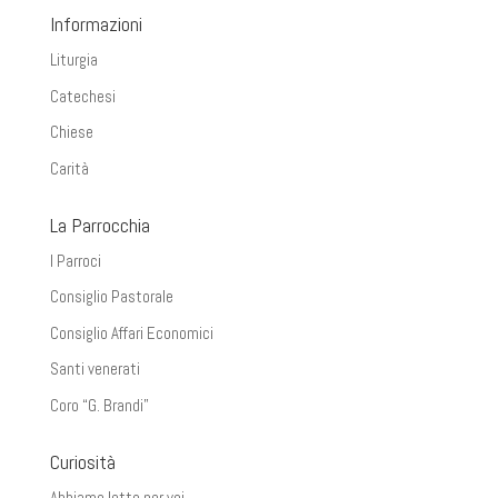
Informazioni
Liturgia
Catechesi
Chiese
Carità
La Parrocchia
I Parroci
Consiglio Pastorale
Consiglio Affari Economici
Santi venerati
Coro “G. Brandi”
Curiosità
Abbiamo letto per voi