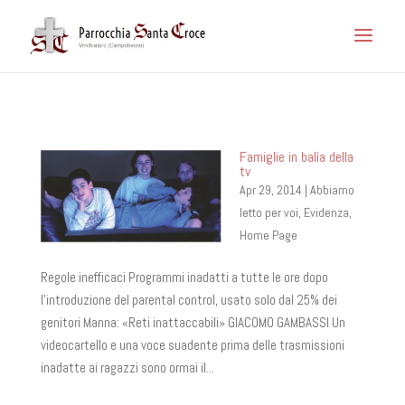
Famiglie in balìa della
tv
Apr 29, 2014
|
Abbiamo
letto per voi
,
Evidenza
,
Home Page
Regole inefficaci Programmi inadatti a tutte le ore dopo
l’introduzione del parental control, usato solo dal 25% dei
genitori Manna: «Reti inattaccabili» GIACOMO GAMBASSI Un
videocartello e una voce suadente prima delle tra­smissioni
inadatte ai ra­gazzi sono ormai il...