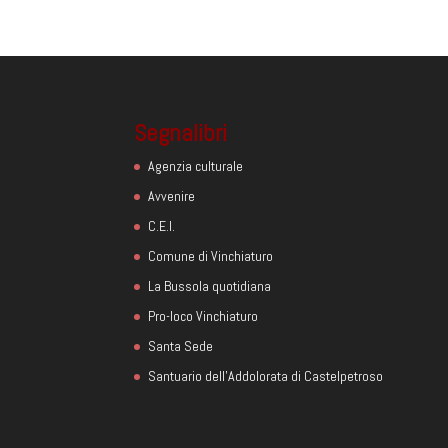
Segnalibri
Agenzia culturale
Avvenire
C.E.I.
Comune di Vinchiaturo
La Bussola quotidiana
Pro-loco Vinchiaturo
Santa Sede
Santuario dell'Addolorata di Castelpetroso