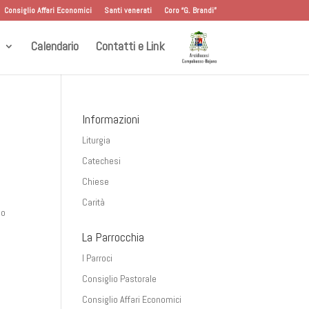
Consiglio Affari Economici
Santi venerati
Coro “G. Brandi”
Calendario
Contatti e Link
Informazioni
Liturgia
Catechesi
Chiese
Carità
no
La Parrocchia
I Parroci
Consiglio Pastorale
Consiglio Affari Economici