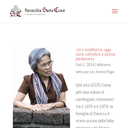
«Ero buddhista, oggi
sono cattolica e posso
perdonare»
Feb 2, 2014
|
Abbiamo
letto per voi
,
Home Page
(dal sito UCCR) Come
altri due milioni di
cambogiani, sterminati
tra il 1975 e il 1979, la
famiglia di Claire Ly è
stata uccisa dalla follia
ideologica dei Khmer