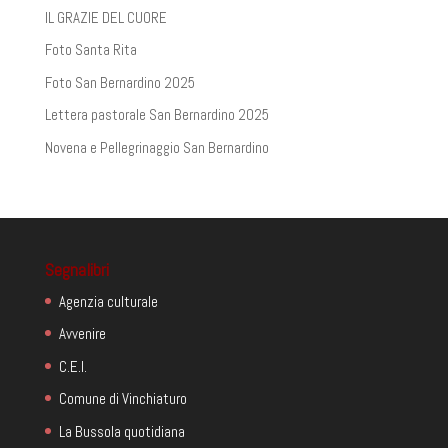
IL GRAZIE DEL CUORE
Foto Santa Rita
Foto San Bernardino 2025
Lettera pastorale San Bernardino 2025
Novena e Pellegrinaggio San Bernardino
Segnalibri
Agenzia culturale
Avvenire
C.E.I.
Comune di Vinchiaturo
La Bussola quotidiana