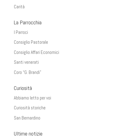
Carità
La Parrocchia
I Parroci
Consiglio Pastorale
Consiglio Affari Economici
Santi venerati
Coro “G. Brandi”
Curiosità
Abbiamo letto per voi
Curiosità storiche
San Bernardino
Ultime notizie